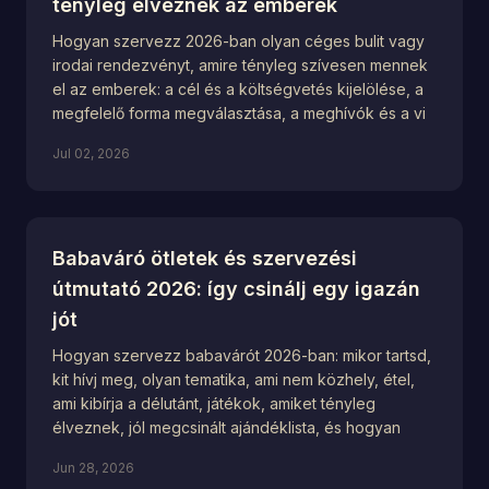
tényleg élveznek az emberek
Hogyan szervezz 2026-ban olyan céges bulit vagy
irodai rendezvényt, amire tényleg szívesen mennek
el az emberek: a cél és a költségvetés kijelölése, a
megfelelő forma megválasztása, a meghívók és a vi
Jul 02, 2026
Babaváró ötletek és szervezési
útmutató 2026: így csinálj egy igazán
jót
Hogyan szervezz babavárót 2026-ban: mikor tartsd,
kit hívj meg, olyan tematika, ami nem közhely, étel,
ami kibírja a délutánt, játékok, amiket tényleg
élveznek, jól megcsinált ajándéklista, és hogyan
Jun 28, 2026