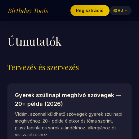
Birthday Tools
Regisztráció
language
HU
expand_more
Útmutatók
Tervezés és szervezés
Gyerek szülinapi meghívó szövegek —
20+ példa (2026)
Vidám, azonnal küldhető szövegek gyerek szülinapi
meghívóhoz. 20+ példa életkor és téma szerint,
plusz tapintatos sorok ajándékhoz, allergiához és
visszajelzéshez.