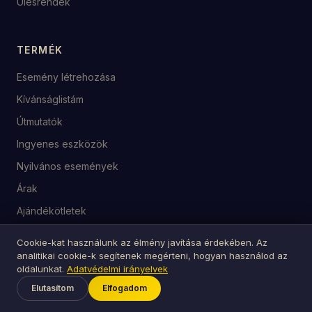
Ülésrendek
TERMÉK
Esemény létrehozása
Kívánságlistám
Útmutatók
Ingyenes eszközök
Nyilvános események
Árak
Ajándékötletek
Chrome bovitmeny
Cookie-kat használunk az élmény javítása érdekében. Az
analitikai cookie-k segítenek megérteni, hogyan használod az
oldalunkat.
Adatvédelmi irányelvek
JOGI
Elutasítom
Elfogadom
Adatvédelmi irányelvek