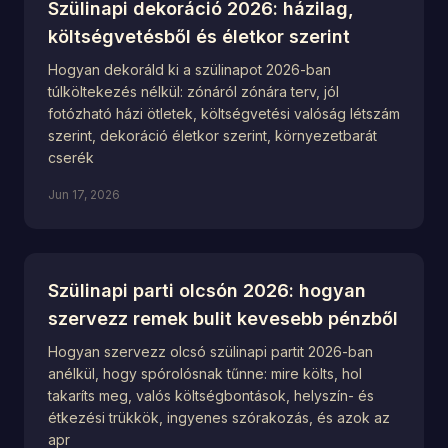
Szülinapi dekoráció 2026: házilag,
költségvetésből és életkor szerint
Hogyan dekoráld ki a szülinapot 2026-ban
túlköltekezés nélkül: zónáról zónára terv, jól
fotózható házi ötletek, költségvetési valóság létszám
szerint, dekoráció életkor szerint, környezetbarát
cserék
Jun 17, 2026
Szülinapi parti olcsón 2026: hogyan
szervezz remek bulit kevesebb pénzből
Hogyan szervezz olcsó szülinapi partit 2026-ban
anélkül, hogy spórolósnak tűnne: mire költs, hol
takaríts meg, valós költségbontások, helyszín- és
étkezési trükkök, ingyenes szórakozás, és azok az
apr