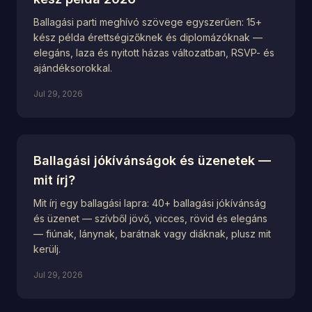
Ballagási parti meghívó szövege egyszerűen: 15+
kész példa érettségizőknek és diplomázóknak —
elegáns, laza és nyitott házas változatban, RSVP- és
ajándéksorokkal.
Jul 29, 2026
Ballagási jókívánságok és üzenetek —
mit írj?
Mit írj egy ballagási lapra: 40+ ballagási jókívánság
és üzenet — szívből jövő, vicces, rövid és elegáns
— fiúnak, lánynak, barátnak vagy diáknak, plusz mit
kerülj.
Jul 29, 2026