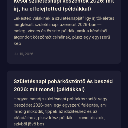
Késői születésnapi köszöntők 2026: mit
írj, ha elfelejtetted (példákkal)
Lekésted valakinek a születésnapját? Így írj tökéletes
megkésett születésnapi üzenetet 2026-ban —
meleg, vicces és őszinte példák, amik a késésből
átgondolt köszöntőt csinálnak, plusz egy egyszerű
kép
Jul 16, 2026
Születésnapi pohárköszöntő és beszéd
2026: mit mondj (példákkal)
Hogyan mondj születésnapi pohárköszöntőt vagy
beszédet 2026-ban: egy egyszerű felépítés, ami
mindig működik, tippek az időzítéshez és az
előadáshoz, plusz kész példák — rövid tósztok,
szívből jövő bes