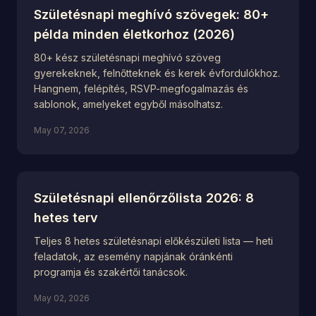
Születésnapi meghívó szövegek: 80+
példa minden életkorhoz (2026)
80+ kész születésnapi meghívó szöveg
gyerekeknek, felnőtteknek és kerek évfordulókhoz.
Hangnem, felépítés, RSVP-megfogalmazás és
sablonok, amelyeket egyből másolhatsz.
May 07, 2026
Születésnapi ellenőrzőlista 2026: 8
hetes terv
Teljes 8 hetes születésnapi előkészületi lista — heti
feladatok, az esemény napjának óránkénti
programja és szakértői tanácsok.
May 02, 2026