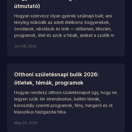
útmutató)
Hogyan szervezz olyan gyerek szülinapi bulit, ami
tényleg működik az adott életkorra: kisgyerekek,
óvodások, iskolások és tinik — időtartam, létszám,
programok, étel és azok a hibák, amiket a szülők m
Jun 08, 2026
Otthoni születésnapi bulik 2026:
ötletek, témák, programok
Hogyan rendezz otthoni születésnapot úgy, hogy ne
legyen szűk: tér elrendezése, beltéri témák,
korosztály szerinti programok, fény, hangerő és öt
klasszikus házigazdai hiba.
May 28, 2026