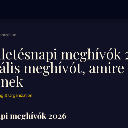
anization
letésnapi meghívók 2
tális meghívót, amire
znek
ng & Organization
api meghívók 2026