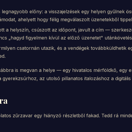
 legnagyobb előny: a visszajelzések egy helyen gyűlnek ös
ámodat, ahelyett hogy félig megválaszolt üzenetekből tippel
t a helyszín, csúszott az időpont, javult a cím — szerkes
 Nincs „hagyd figyelmen kívül az előző üzenetet" utánkövetés
rmilyen csatornán utazik, és a vendégek továbbküldhetik e
ed.
vábbra is megvan a helye — egy hivatalos mérföldkő, egy 
gyerekzsúrhoz, az utolsó pillanatos italozáshoz a digitáli
ra
atos zűrzavar egy hiányzó részletből fakad. Tedd rá mind