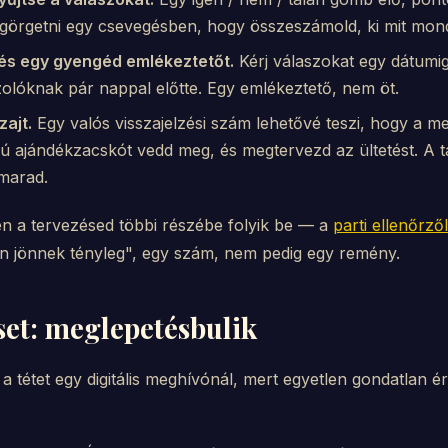
agörgetni egy csevegésben, hogy összeszámold, ki mit mond
t és egy gyengéd emlékeztetőt.
Kérj válaszokat egy dátumig
olóknak pár nappal előtte. Egy emlékeztető, nem öt.
zajt.
Egy valós visszajelzési szám lehetővé teszi, hogy a m
 ajándékzacskót vedd meg, és megtervezd az ültetést. A tal
 marad.
n a tervezésed többi részébe folyik be — a
parti ellenőrzől
n jönnek tényleg", egy szám, nem pedig egy remény.
set: meglepetésbulik
 tétet egy digitális meghívónál, mert egyetlen gondatlan ér