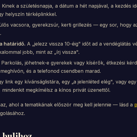
.
Kinek a születésnapja, a dátum a hét napjával, a kezdés id
gy helyszín térképlinkkel.
eülős vacsora, gyerekzsúr, kerti grillezés — egy sor, hogy
.
a határidő.
A „jelezz vissza 10-éig" időt ad a vendéglátás v
lommal jobb, mint az „írj vissza".
Parkolás, jöhetnek-e gyerekek vagy kísérők, étkezési kérd
a meghívón, és a telefonod csendben marad.
y link egy kívánságlistára, egy „a jelenléted elég", vagy e
mindenkit megkímélsz a kínos privát üzenettől.
az, ahol a tematikának először meg kell jelennie — lásd a
p
golásához.
a bulihoz