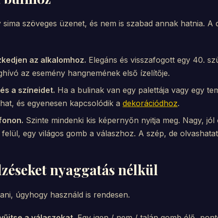
y sima szöveges üzenet, és nem is szabad annak hatnia. A d
szkedjen az alkalomhoz.
Elegáns és visszafogott egy 40. szü
hívó az esemény hangnemének első ízelítője.
és a színeidet.
Ha a bulinak van egy palettája vagy egy tema
 hat, és egyenesen kapcsolódik a
dekorációdhoz
.
fonon.
Szinte mindenki kis képernyőn nyitja meg. Nagy, jól
 felül, egy világos gomb a válaszhoz. A szép, de olvashatat
lzéseket nyaggatás nélkül
áltani, úgyhogy használd is rendesen.
űjtse a válaszokat.
Egy igen / nem / talán gomb élő, pont