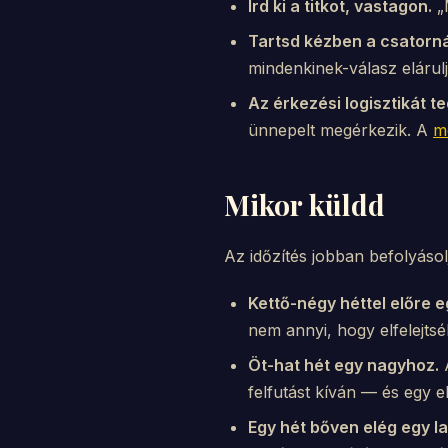
Írd ki a titkot, vastagon.
„
Tartsd kézben a csatorná
mindenkinek-válasz elárulj
Az érkezési logisztikát t
ünnepelt megérkezik. A
m
Mikor küldd
Az időzítés jobban befolyáso
Kettő-négy héttel előre e
nem annyi, hogy elfelejtsé
Öt-hat hét egy nagyhoz.
A
felfutást kíván — és egy 
Egy hét bőven elég egy la