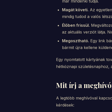
már mindenki tudja.
Magát követi.
Az egyetlen
mindig tudod a valós létsz
Élőben frissül.
Megváltozot
az aktuális verziót látja.
Megosztható.
Egy link bá
bármit újra kellene külden
Egy nyomtatott kártyának to
hétköznapi születésnaphoz, a 
Mit írj a meghívó
A legtöbb meghívóval kapcsol
kérdések: