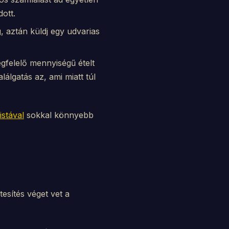
ott.
, aztán küldj egy udvarias
egfelelő mennyiségű ételt
álgatás az, ami miatt túl
istával
sokkal könnyebb
tesítés véget vet a