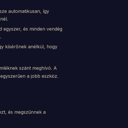
sze automatikusan, így
nél.
zd egyszer, és minden vendég
.
gy kísérőnek anélkül, hogy
emléknek szánt meghívó. A
s egyszerűen a jobb eszköz.
ezt, és megszűnnek a