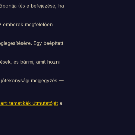
őpontja (és a befejezésé, ha
 az emberek megfelelően
églegesítésére. Egy beépített
ések, és bármi, amit hozni
gy jótékonysági megjegyzés —
arti tematikák útmutatóját
a