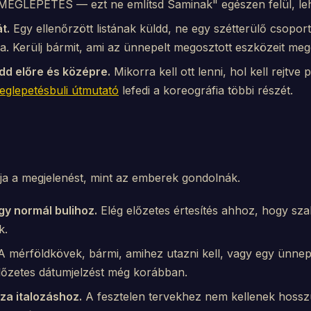
MEGLEPETÉS — ezt ne említsd Saminak" egészen felül, leh
t.
Egy ellenőrzött listának küldd, ne egy szétterülő csopor
a. Kerülj bármit, ami az ünnepelt megosztott eszközeit meg
edd előre és középre.
Mikorra kell ott lenni, hol kell rejtve 
eglepetésbuli útmutató
lefedi a koreográfia többi részét.
lja a megjelenést, mint az emberek gondolnák.
gy normál bulihoz.
Elég előzetes értesítés ahhoz, hogy sza
k.
 mérföldkövek, bármi, amihez utazni kell, vagy egy ünnep
előzetes dátumjelzést még korábban.
za italozáshoz.
A fesztelen tervekhez nem kellenek hosszú 