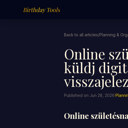
Birthday Tools
Back to all articles
/
Planning & Org
Online szü
küldj digi
visszajele
Published on Jun 28, 2026
·
Planni
Online születésn