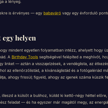
ga a lényeg.
ekre is érvényes — egy
babaváró
vagy egy évforduló pont
t egy helyen
ogy mindent egyetlen folyamatban intézz, ahelyett hogy üz
nád. A
Birthday Tools
segítségével felépíted a meghívót, h
gy linket — aztán a visszajelzések, a vendéglista, az étkez
hol az ellenőrzőlistád, a kívánságlistád és a fotógalériád m
tja, ahogy frissül; figyeld, ahogy az igenek száma kúszik fe
, illeszd a külsőt a bulihoz, küldd ki kettő-négy héttel elő
gész feladat — és ha egyszer már magától megy, az energiád