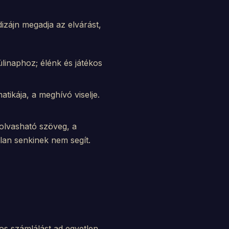
izájn megadja az elvárást,
linaphoz; élénk és játékos
tikája, a meghívó viselje.
 olvasható szöveg, a
lan senkinek nem segít.
os számlálást ad egyetlen