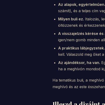
Az alapok, egyértelműen
számít), és a teljes cím va
Milyen buli ez.
Italozás, l
öltözzenek és érkezzenek
A visszajelzés kérése és 
igen/nem gomb minden alka
A praktikus lábjegyzetek.
kell. Válaszold meg őket 
Az ajándéksor, ha van.
Eg
ha a meghívón mondod ki, 
Ha tematikus buli, a meghívó 
meghívó és az este összehan
Illeszd a dizájnt 