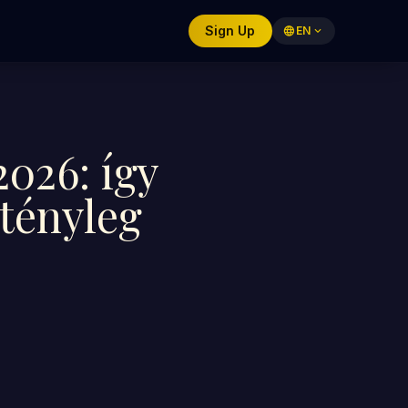
Sign Up
language
EN
expand_more
026: így
 tényleg