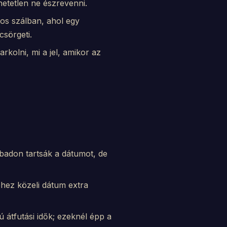
etetlen ne észrevenni.
tos szálban, ahol egy
csörgeti.
parkolni, mi a jel, amikor az
badon tartsák a dátumot, de
hez közeli dátum extra
átfutási idők; ezeknél épp a