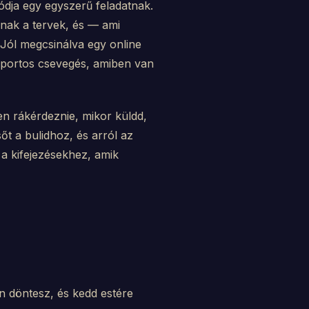
dja egy egyszerű feladatnak.
znak a tervek, és — ami
Jól megcsinálva egy online
oportos csevegés, amiben van
jen rákérdeznie, mikor küldd,
őt a bulidhoz, és arról az
 a kifejezésekhez, amik
n döntesz, és kedd estére