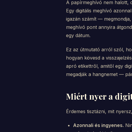
A papírmeghívó nem halott, d
Egy digitális meghívó azonna
igazán számít — megmondja, k
meghívó pont annyira átgondo
egy dátum.
Ez az útmutató arról szól, ho
hogyan kövesd a visszajelzése
apró etikettről, amitől egy d
megadják a hangnemet — pár
Miért nyer a digi
Érdemes tisztázni, mit nyersz
Azonnali és ingyenes.
Nin