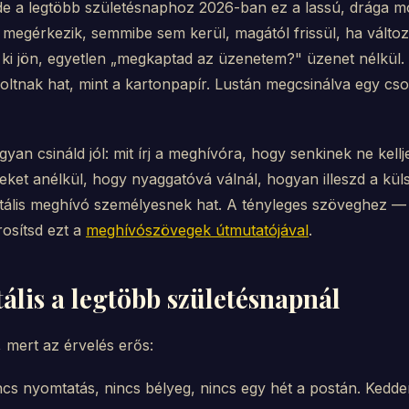
e a legtöbb születésnaphoz 2026-ban ez a lassú, drága mó
l megérkezik, semmibe sem kerül, magától frissül, ha válto
i jön, egyetlen „megkaptad az üzenetem?" üzenet nélkül. 
ltnak hat, mint a kartonpapír. Lustán megcsinálva egy cs
gyan csináld jól: mit írj a meghívóra, hogy senkinek ne kell
ket anélkül, hogy nyaggatóvá válnál, hogyan illeszd a küls
igitális meghívó személyesnek hat. A tényleges szöveghez —
osítsd ezt a
meghívószövegek útmutatójával
.
tális a legtöbb születésnapnál
, mert az érvelés erős:
cs nyomtatás, nincs bélyeg, nincs egy hét a postán. Kedde