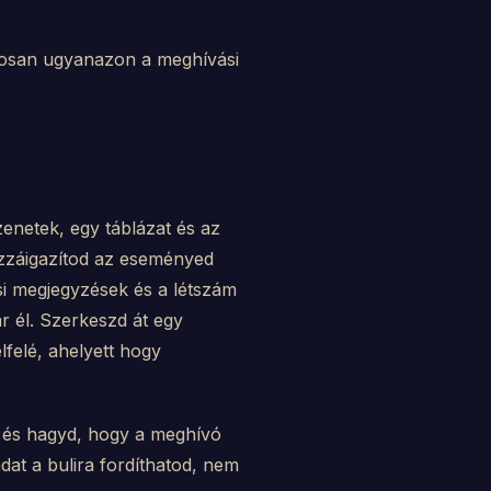
osan ugyanazon a meghívási
enetek, egy táblázat és az
ozzáigazítod az eseményed
ési megjegyzések és a létszám
ár él. Szerkeszd át egy
lfelé, ahelyett hogy
re, és hagyd, hogy a meghívó
at a bulira fordíthatod, nem