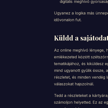
digitális meghívó gyorsasá
Ugyanez a logika más ünnep
idővonalon fut.
Küldd a sajátoda
Az online meghívó lényege, h
emlékezeted között szétszór
tematikájához, és kiküldesz e
mind ugyanott gyűlik össze, a
részletet, és minden vendég lá
válaszokat hajszolnál.
Tedd a részleteket a kártyára
számoljon helyetted. Ez az e