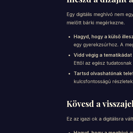
Egy digitális meghívó nem eg
mielőtt bárki megérkezne.
Hagyd, hogy a külső ille
egy gyerekzsúrhoz. A meg
Vidd végig a tematikádat 
Ettől az egész tudatosnak
Tartsd olvashatónak tele
kulcsfontosságú részletek
Kövesd a visszaje
Ez az igazi ok a digitálisra v
Hagyd, hogy a meghívó gy