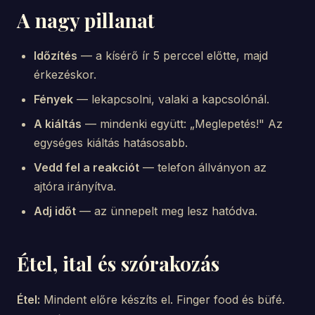
A nagy pillanat
Időzítés
— a kísérő ír 5 perccel előtte, majd
érkezéskor.
Fények
— lekapcsolni, valaki a kapcsolónál.
A kiáltás
— mindenki együtt: „Meglepetés!" Az
egységes kiáltás hatásosabb.
Vedd fel a reakciót
— telefon állványon az
ajtóra irányítva.
Adj időt
— az ünnepelt meg lesz hatódva.
Étel, ital és szórakozás
Étel:
Mindent előre készíts el. Finger food és büfé.