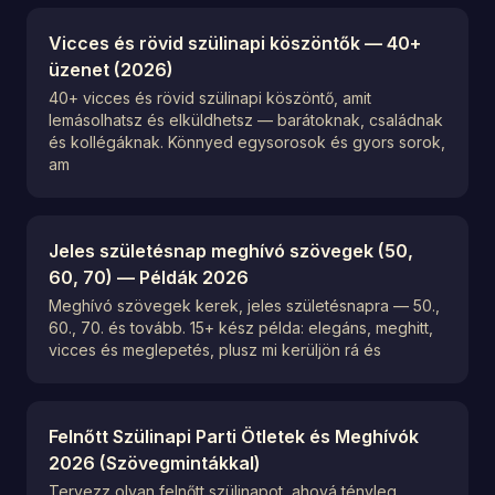
Vicces és rövid szülinapi köszöntők — 40+
üzenet (2026)
40+ vicces és rövid szülinapi köszöntő, amit
lemásolhatsz és elküldhetsz — barátoknak, családnak
és kollégáknak. Könnyed egysorosok és gyors sorok,
am
Jeles születésnap meghívó szövegek (50,
60, 70) — Példák 2026
Meghívó szövegek kerek, jeles születésnapra — 50.,
60., 70. és tovább. 15+ kész példa: elegáns, meghitt,
vicces és meglepetés, plusz mi kerüljön rá és
Felnőtt Szülinapi Parti Ötletek és Meghívók
2026 (Szövegmintákkal)
Tervezz olyan felnőtt szülinapot, ahová tényleg