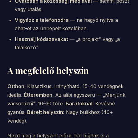
Óvatosan a közösségi médiával
— semmi poszt
vagy utalás.
Vigyázz a telefonodra
— ne hagyd nyitva a
chat-et az ünnepelt közelében.
Használj kódszavakat
— „a projekt" vagy „a
találkozó".
A megfelelő helyszín
Otthon:
Klasszikus, irányítható, 15–40 vendégnek
ideális.
Étteremben:
Az alibi egyszerű — „Menjünk
vacsorázni". 10–30 főre.
Barátoknál:
Kevésbé
gyanús.
Bérelt helyszín:
Nagy bulikhoz (40+
vendég).
Nézd meg a helyszínt előre: hol bújnak el a