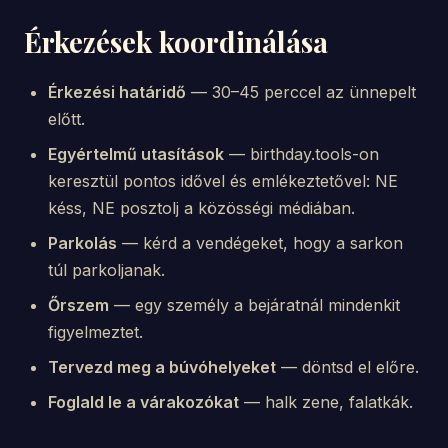
Érkezések koordinálása
Érkezési határidő
— 30–45 perccel az ünnepelt
előtt.
Egyértelmű utasítások
— birthday.tools-on
keresztül pontos idővel és emlékeztetővel: NE
késs, NE posztolj a közösségi médiában.
Parkolás
— kérd a vendégeket, hogy a sarkon
túl parkoljanak.
Őrszem
— egy személy a bejáratnál mindenkit
figyelmeztet.
Tervezd meg a búvóhelyeket
— döntsd el előre.
Foglald le a várakozókat
— halk zene, falatkák.