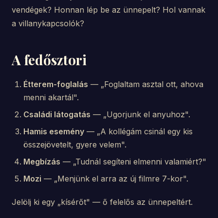
vendégek? Honnan lép be az ünnepelt? Hol vannak
a villanykapcsolók?
A fedősztori
Étterem-foglalás
— „Foglaltam asztal ott, ahova
menni akartál".
Családi látogatás
— „Ugorjunk el anyuhoz".
Hamis esemény
— „A kollégám csinál egy kis
összejövetelt, gyere velem".
Megbízás
— „Tudnál segíteni elmenni valamiért?"
Mozi
— „Menjünk el arra az új filmre 7-kor".
Jelölj ki egy „kísérőt" — ő felelős az ünnepeltért.