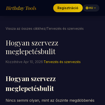
Birthday Tools
Regisztráció
language
HU
expand_more
Vissza az összes cikkhez
/
Tervezés és szervezés
Hogyan szervezz
meglepetésbulit
Közzétéve Apr 10, 2026
·
Tervezés és szervezés
Hogyan szervezz
meglepetésbulit
Nincs semmi olyan, mint az őszinte megdöbbenés