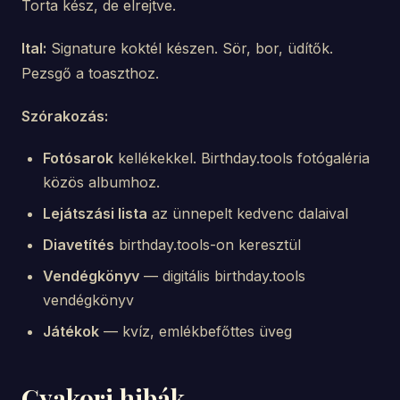
Torta kész, de elrejtve.
Ital:
Signature koktél készen. Sör, bor, üdítők.
Pezsgő a toaszthoz.
Szórakozás:
Fotósarok
kellékekkel. Birthday.tools fotógaléria
közös albumhoz.
Lejátszási lista
az ünnepelt kedvenc dalaival
Diavetítés
birthday.tools-on keresztül
Vendégkönyv
— digitális birthday.tools
vendégkönyv
Játékok
— kvíz, emlékbefőttes üveg
Gyakori hibák