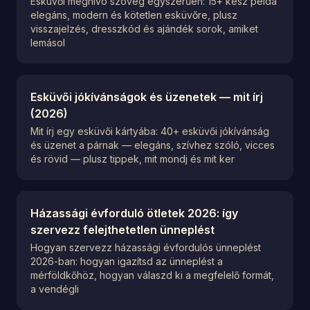
Esküvői meghívó szöveg egyszerűen: 15+ kész példa
elegáns, modern és kötetlen esküvőre, plusz
visszajelzés, dresszkód és ajándék sorok, amiket
lemásol
Esküvői jókívánságok és üzenetek — mit írj
(2026)
Mit írj egy esküvői kártyába: 40+ esküvői jókívánság
és üzenet a párnak — elegáns, szívhez szóló, vicces
és rövid — plusz tippek, mit mondj és mit ker
Házassági évforduló ötletek 2026: így
szervezz felejthetetlen ünneplést
Hogyan szervezz házassági évfordulós ünneplést
2026-ban: hogyan igazítsd az ünneplést a
mérföldkőhöz, hogyan válaszd ki a megfelelő formát,
a vendégli