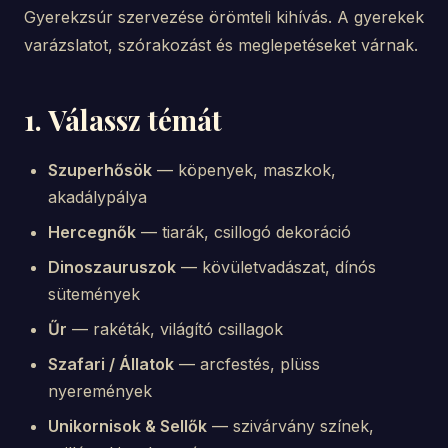
Gyerekzsúr szervezése örömteli kihívás. A gyerekek
varázslatot, szórakozást és meglepetéseket várnak.
1. Válassz témát
Szuperhősök
— köpenyek, maszkok,
akadálypálya
Hercegnők
— tiarák, csillogó dekoráció
Dinoszauruszok
— kövületvadászat, dínós
sütemények
Űr
— rakéták, világító csillagok
Szafari / Állatok
— arcfestés, plüss
nyeremények
Unikornisok & Sellők
— szivárvány színek,