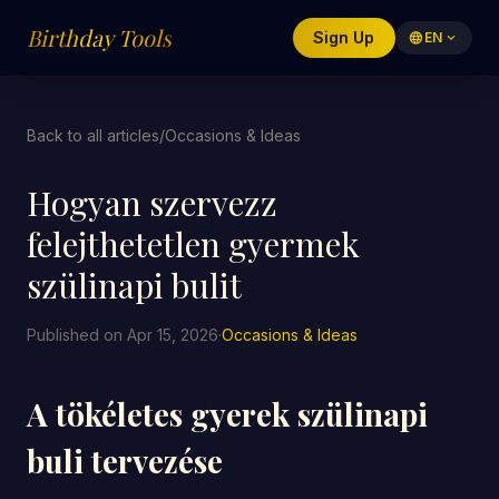
Birthday Tools
Sign Up
language
EN
expand_more
Back to all articles
/
Occasions & Ideas
Hogyan szervezz
felejthetetlen gyermek
szülinapi bulit
Published on Apr 15, 2026
·
Occasions & Ideas
A tökéletes gyerek szülinapi
buli tervezése