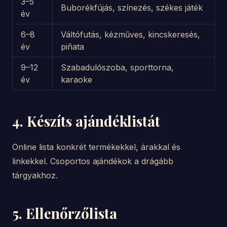
3–5
Buborékfújás, színezés, székes játék
év
6–8
Váltófutás, kézműves, kincskeresés,
év
piñata
9–12
Szabadulószoba, sporttorna,
év
karaoke
4. Készíts ajándéklistát
Online lista konkrét termékekkel, árakkal és
linkekkel. Csoportos ajándékok a drágább
tárgyakhoz.
5. Ellenőrzőlista