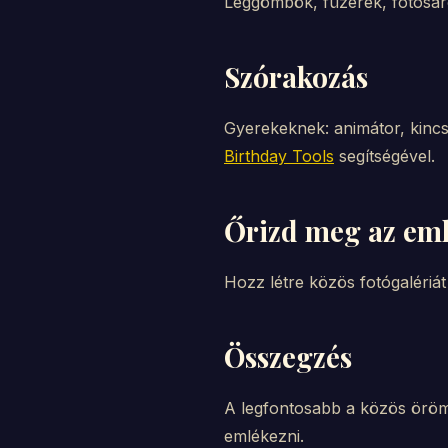
Léggömbök, füzérek, fotósaro
Szórakozás
Gyerekeknek: animátor, kincsk
Birthday Tools
segítségével.
Őrizd meg az em
Hozz létre közös fotógalériá
Összegzés
A legfontosabb a közös öröm.
emlékezni.