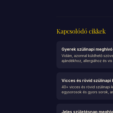
Kapcsolódó cikkek
Gyerek szülinapi meghív
Vidám, azonnal küldhető szöve
ajándékhoz, allergiához és vis
Vicces és rövid szülinap
40+ vicces és rövid szülinapi
egysorosok és gyors sorok, a
Jeles születésnap meghív