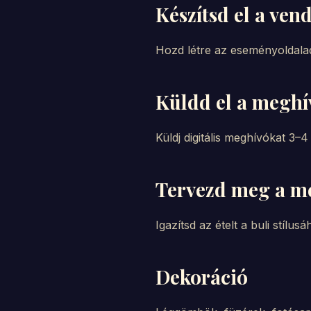
Készítsd el a vend
Hozd létre az eseményoldal
Küldd el a meghí
Küldj digitális meghívókat 3–4
Tervezd meg a m
Igazítsd az ételt a buli stílu
Dekoráció