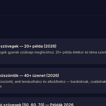
ó szövegek — 20+ példa (2026)
gek gyerek szülinapi meghívóhoz. 20+ példa életkor és téma szerint
i köszöntők — 40+ üzenet (2026)
 köszöntő, amit lemásolhatsz és elküldhetsz — barátoknak, családn
m
ó szövegek (50, 60, 70) — Példák 2026