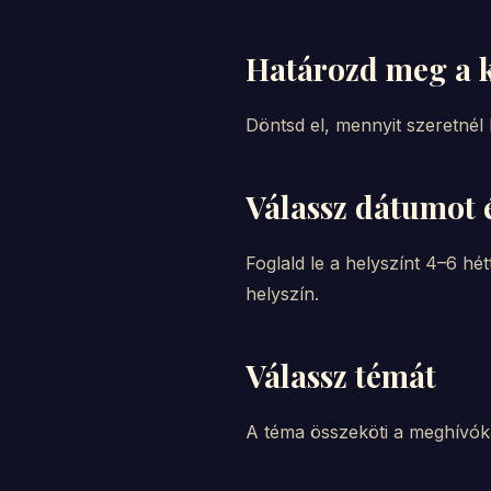
Határozd meg a k
Döntsd el, mennyit szeretnél k
Válassz dátumot é
Foglald le a helyszínt 4–6 h
helyszín.
Válassz témát
A téma összeköti a meghívókat,