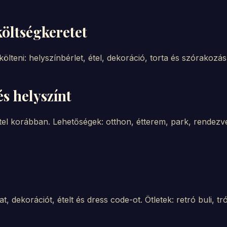
öltségkeretet
ölteni: helyszínbérlet, étel, dekoráció, torta és szórakozás
s helyszínt
éttel korábban. Lehetőségek: otthon, étterem, park, rende
 dekorációt, ételt és dress code-ot. Ötletek: retró buli, tr