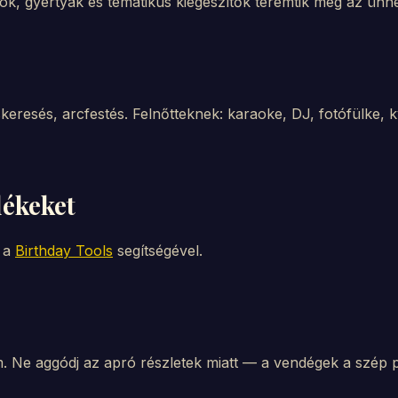
k, gyertyák és tematikus kiegészítők teremtik meg az ünne
eresés, arcfestés. Felnőtteknek: karaoke, DJ, fotófülke, kv
lékeket
t a
Birthday Tools
segítségével.
 Ne aggódj az apró részletek miatt — a vendégek a szép p