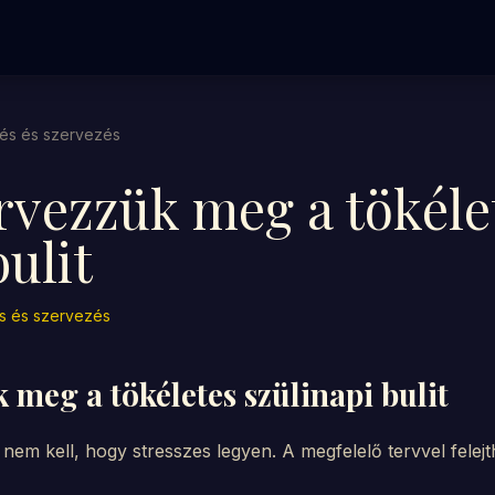
és és szervezés
rvezzük meg a tökéle
bulit
s és szervezés
meg a tökéletes szülinapi bulit
 nem kell, hogy stresszes legyen. A megfelelő tervvel felej