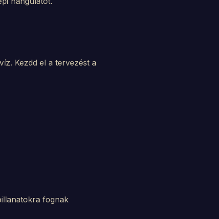
pi hangulatot.
íz. Kezdd el a tervezést a
illanatokra fognak