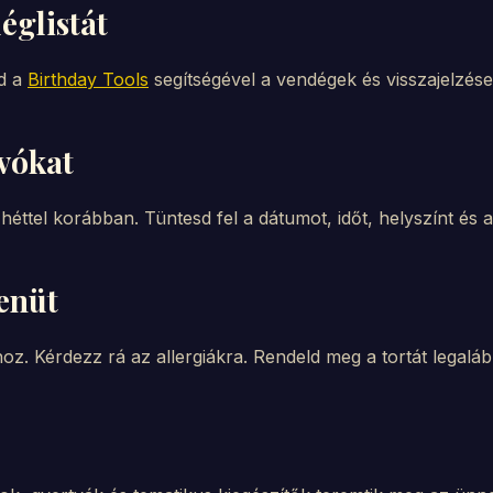
églistát
ad a
Birthday Tools
segítségével a vendégek és visszajelzés
vókat
 héttel korábban. Tüntesd fel a dátumot, időt, helyszínt és a
enüt
sához. Kérdezz rá az allergiákra. Rendeld meg a tortát legalá