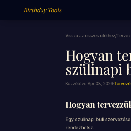
Birthday Tools
Vissza az összes cikkhez
/
Tervez
Hogyan te
szülinapi 
Közzétéve Apr 08, 2026
·
Tervezé
Hogyan tervezzük 
Egy szülinapi buli szervezése
rendezhetsz.