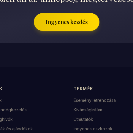
Ingyenes kezdés
K
TERMÉK
k
Esemény létrehozása
endégkezelés
Kívánságlistám
eghívók
Útmutatók
sták és ajándékok
Ingyenes eszközök