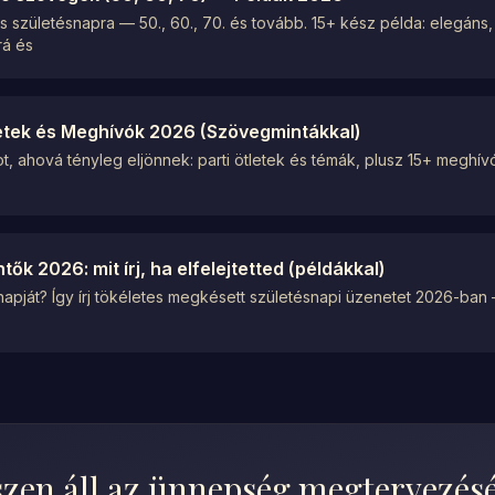
születésnapra — 50., 60., 70. és tovább. 15+ kész példa: elegáns, 
rá és
tletek és Meghívók 2026 (Szövegmintákkal)
ot, ahová tényleg eljönnek: parti ötletek és témák, plusz 15+ meghí
ők 2026: mit írj, ha elfelejtetted (példákkal)
napját? Így írj tökéletes megkésett születésnapi üzenetet 2026-ban
zen áll az ünnepség megtervezés