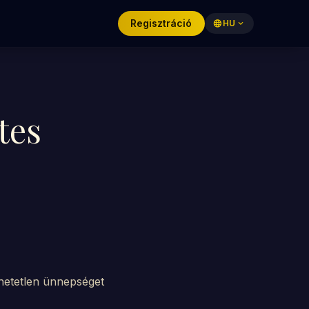
Regisztráció
language
HU
expand_more
tes
thetetlen ünnepséget