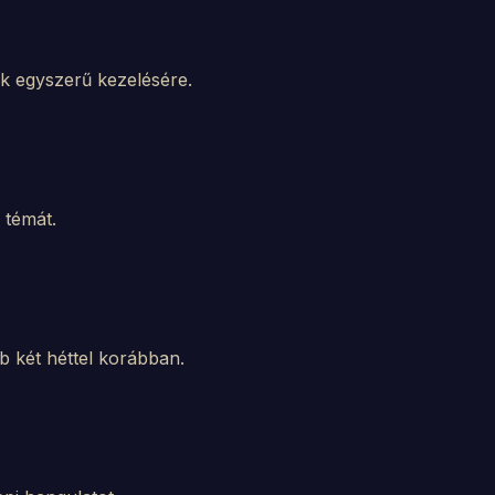
ek egyszerű kezelésére.
 témát.
bb két héttel korábban.