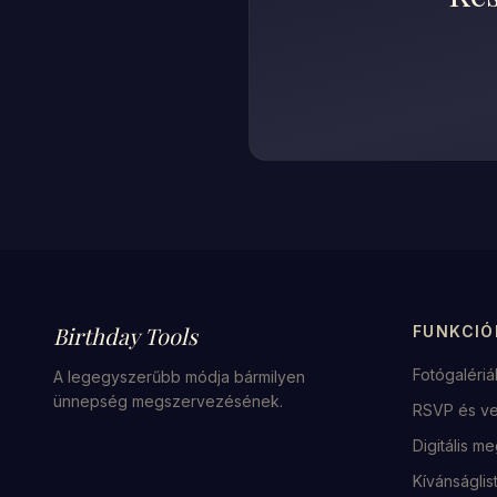
Birthday Tools
FUNKCIÓ
Fotógalériá
A legegyszerűbb módja bármilyen
ünnepség megszervezésének.
RSVP és v
Digitális m
Kívánságli