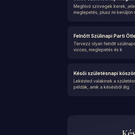
Meghívó szövegek kerek, jeles 
meglepetés, plusz mi kerüljön 
Felnőtt Szülinapi Parti Ö
Tervezz olyan felnőtt szülinap
vicces, meglepetés és k
Késői születésnapi köszönt
Lekésted valakinek a születés
példák, amik a késésből átg
Kés