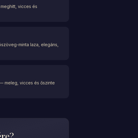
meghitt, vicces és
vószöveg-minta laza, elegáns,
 — meleg, vicces és őszinte
ére?