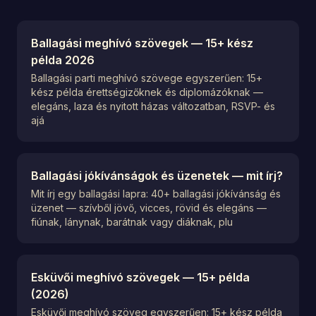
Ballagási meghívó szövegek — 15+ kész
példa 2026
Ballagási parti meghívó szövege egyszerűen: 15+
kész példa érettségizőknek és diplomázóknak —
elegáns, laza és nyitott házas változatban, RSVP- és
ajá
Ballagási jókívánságok és üzenetek — mit írj?
Mit írj egy ballagási lapra: 40+ ballagási jókívánság és
üzenet — szívből jövő, vicces, rövid és elegáns —
fiúnak, lánynak, barátnak vagy diáknak, plu
Esküvői meghívó szövegek — 15+ példa
(2026)
Esküvői meghívó szöveg egyszerűen: 15+ kész példa