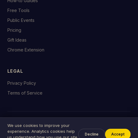
How-to Guides
Free Tools
Public Events
Pricing
Gift Ideas
Chrome Extension
LEGAL
Privacy Policy
Terms of Service
© 2026 birthday.tools
We use cookies to improve your
Made with ♥ for celebrations everywhere
experience. Analytics cookies help
Decline
Accept
us understand how you use our site.