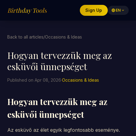
Birthday Tools
Sign Up
language
EN
expand_more
Back to all articles
/
Occasions & Ideas
Hogyan tervezzük meg az
esküvői ünnepséget
Published on Apr 08, 2026
·
Occasions & Ideas
Hogyan tervezzük meg az
esküvői ünnepséget
Az esküvő az élet egyik legfontosabb eseménye.