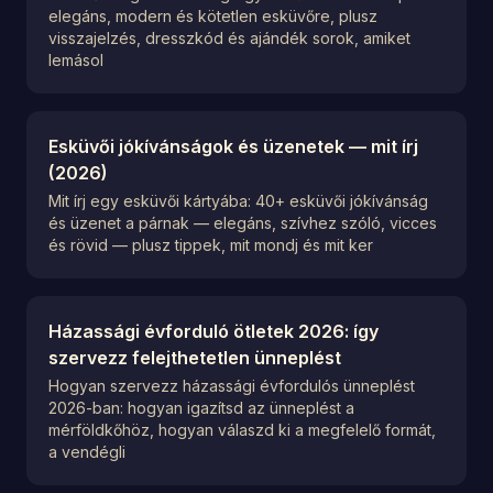
elegáns, modern és kötetlen esküvőre, plusz
visszajelzés, dresszkód és ajándék sorok, amiket
lemásol
Esküvői jókívánságok és üzenetek — mit írj
(2026)
Mit írj egy esküvői kártyába: 40+ esküvői jókívánság
és üzenet a párnak — elegáns, szívhez szóló, vicces
és rövid — plusz tippek, mit mondj és mit ker
Házassági évforduló ötletek 2026: így
szervezz felejthetetlen ünneplést
Hogyan szervezz házassági évfordulós ünneplést
2026-ban: hogyan igazítsd az ünneplést a
mérföldkőhöz, hogyan válaszd ki a megfelelő formát,
a vendégli