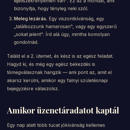
éjjeliszekrényemen van". Ez az a mondat, ami
bizonyítja, hogy tényleg neki szól.
Meleg lezárás.
Egy viszontkívánság, egy
„találkozzunk hamarosan", vagy egy egyszerű
„sokat jelent". Írd alá úgy, mintha komolyan
gondolnád.
Találd el a 2. ütemet, és kész is az egész feladat.
Hagyd ki, és még egy egész bekezdés is
tömegválasznak hangzik — ami pont az, amit el
akarsz kerülni, amikor egy falnyi születésnapi
bejegyzésre válaszolsz.
Amikor üzenetáradatot kaptál
Egy nap alatt több tucat jókívánság kellemes