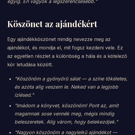
egyig. Én vagyok a legszerencsésebb."
Köszönet az ajándékért
Egy ajándékköszönet mindig nevezze meg az
ajándékot, és mondja el, mit fogsz kezdeni vele. Ez
az egyetlen részlet a különbség a hála és a kötelező
kör letudása között.
"Köszönöm a gyönyörű sálat — a színe tökéletes,
és azóta alig veszem le. Neked van a legjobb
ízlésed."
"Imádom a könyvet, köszönöm! Pont az, amit
magamnak sose vennék meg, mégis mindig
beleszeretek. Alig várom, hogy belekezdjek."
"Nagyon köszönöm a nagylelkű ajándékot —