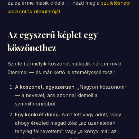
az az érme másik oldala — nézd meg a
születésnapi
köszöntők útmutatóját
.
Az egyszerű képlet egy
köszönethez
Szinte bármelyik köszönet működik három rövid
ütemmel — és már kettő is személyessé teszi:
A köszönet, egyszerűen.
„Nagyon köszönöm"
— a nevével, ami azonnal kiemeli a
semmitmondóból.
Egy konkrét dolog.
Amit tett vagy adott, vagy
ahogy érezted magad tőle: „az üzeneteden
tényleg felnevettem" vagy „a könyv már az