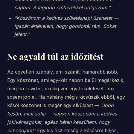
napom. A legjobb emberekkel dolgozom."
"Köszönöm a kedves születésnapi üzenetet —
igazán értékelem, hogy gondoltál rám. Sokat
jelent."
Ne agyald túl az időzítést
Az egyetlen szabály, ami számít: hamarabb jobb.
Egy köszönet, ami egy-két napon belül megérkezik,
még ha rövid is, mindig ver egy tökéleteset, ami
sosem jön el. Ha néhány mégis kicsúszik ebből, egy
késői köszönet is megér egy elküldést —
"Jobb
későn, mint soha — nagyon köszönöm a kedves
jókívánságokat, egész héten készültem, hogy
elmondjam!"
Egy kis őszinteség a késésről bájos,