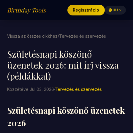
Birthday Tools
Regisztráció
language
HU
expand_more
Vissza az összes cikkhez
/
Tervezés és szervezés
Születésnapi köszönő
üzenetek 2026: mit írj vissza
(példákkal)
Közzétéve Jul 03, 2026
·
Tervezés és szervezés
Születésnapi köszönő üzenetek
2026