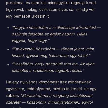
probléma, és nem kell mindegyikre regényt írnod.
Egy rövid, meleg, kicsit személyes sor mindig ver
egy bemásolt „kösziii"-t.
"Nagyon köszönöm a születésnapi köszöntést —
őszintén feldobta az egész napom. Hálás
vagyok, hogy vagy."
"Emlékeztél! Köszönöm — többet jelent, mint
hinnéd. Igyunk meg hamarosan egy kávét."
"Köszönöm, hogy gondoltál rám ma. Az ilyen
üzenetek a születésnap legjobb részei."
Ha egy nyilvános köszönetet írsz mindenkinek
egyszerre, tedd olyanná, mintha te lennél, ne egy
sablon:
"Elárasztott ma a rengeteg születésnapi
szeretet — köszönöm, mindnyájatoknak, egytől