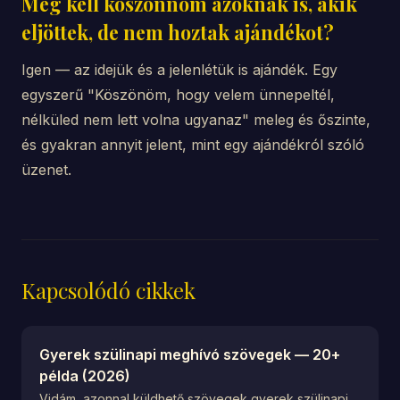
Meg kell köszönnöm azoknak is, akik
eljöttek, de nem hoztak ajándékot?
Igen — az idejük és a jelenlétük is ajándék. Egy
egyszerű "Köszönöm, hogy velem ünnepeltél,
nélküled nem lett volna ugyanaz" meleg és őszinte,
és gyakran annyit jelent, mint egy ajándékról szóló
üzenet.
Kapcsolódó cikkek
Gyerek szülinapi meghívó szövegek — 20+
példa (2026)
Vidám, azonnal küldhető szövegek gyerek szülinapi