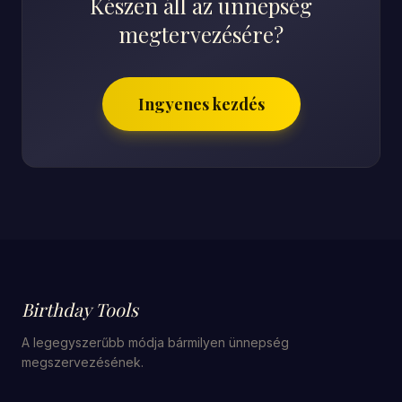
Készen áll az ünnepség
megtervezésére?
Ingyenes kezdés
Birthday Tools
A legegyszerűbb módja bármilyen ünnepség
megszervezésének.