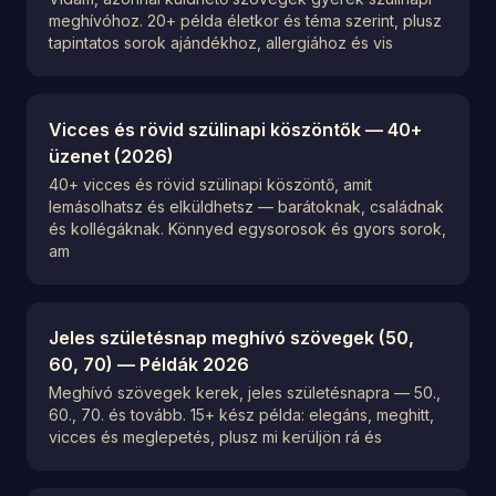
meghívóhoz. 20+ példa életkor és téma szerint, plusz
tapintatos sorok ajándékhoz, allergiához és vis
Vicces és rövid szülinapi köszöntők — 40+
üzenet (2026)
40+ vicces és rövid szülinapi köszöntő, amit
lemásolhatsz és elküldhetsz — barátoknak, családnak
és kollégáknak. Könnyed egysorosok és gyors sorok,
am
Jeles születésnap meghívó szövegek (50,
60, 70) — Példák 2026
Meghívó szövegek kerek, jeles születésnapra — 50.,
60., 70. és tovább. 15+ kész példa: elegáns, meghitt,
vicces és meglepetés, plusz mi kerüljön rá és