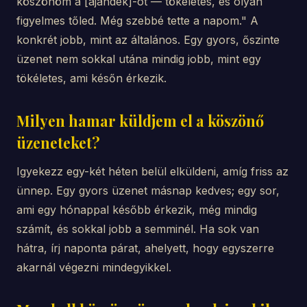
köszönöm a [ajándék]-ot — tökéletes, és olyan
figyelmes tőled. Még szebbé tette a napom." A
konkrét jobb, mint az általános. Egy gyors, őszinte
üzenet nem sokkal utána mindig jobb, mint egy
tökéletes, ami későn érkezik.
Milyen hamar küldjem el a köszönő
üzeneteket?
Igyekezz egy-két héten belül elküldeni, amíg friss az
ünnep. Egy gyors üzenet másnap kedves; egy sor,
ami egy hónappal később érkezik, még mindig
számít, és sokkal jobb a semminél. Ha sok van
hátra, írj naponta párat, ahelyett, hogy egyszerre
akarnál végezni mindegyikkel.