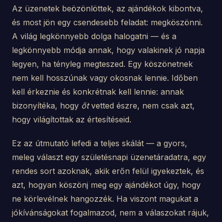
Az üzenetek beözönlöttek, az ajándékok kibontva,
és most jön egy csendesebb feladat: megköszönni.
A világ legkönnyebb dolga halogatni — és a
legkönnyebb módja annak, hogy valakinek jó napja
legyen, ha tényleg megteszed. Egy köszönetnek
nem kell hosszúnak vagy okosnak lennie. Időben
kell érkeznie és konkrétnak kell lennie: annak
bizonyítéka, hogy
őt
vetted észre, nem csak azt,
hogy világítottak az értesítéseid.
Ez az útmutató lefedi a teljes skálát — a gyors,
meleg választ egy születésnapi üzenetáradatra, egy
rendes sort azoknak, akik erőn felül igyekeztek, és
azt, hogyan köszönj meg egy ajándékot úgy, hogy
ne körlevélnek hangozzék. Ha viszont magukat a
jókívánságokat fogalmazod, nem a válaszokat rájuk,