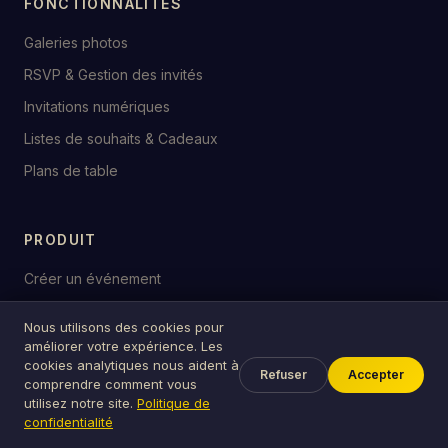
FONCTIONNALITÉS
Galeries photos
RSVP & Gestion des invités
Invitations numériques
Listes de souhaits & Cadeaux
Plans de table
PRODUIT
Créer un événement
Ma liste de souhaits
Nous utilisons des cookies pour
Guides
améliorer votre expérience. Les
cookies analytiques nous aident à
Outils gratuits
Refuser
Accepter
comprendre comment vous
utilisez notre site.
Politique de
Événements publics
confidentialité
Tarifs