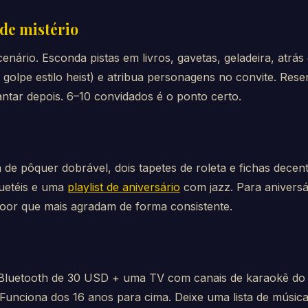
de mistério
cenário. Esconda pistas em livros, gavetas, geladeira, atr
, golpe estilo heist) e atribua personagens no convite. Res
ntar depois. 6–10 convidados é o ponto certo.
 pôquer dobrável, dois tapetes de roleta e fichas decente
uetéis e uma
playlist de aniversário
com jazz. Para aniversá
door que mais agradam de forma consistente.
luetooth de 30 USD + uma TV com canais de karaokê do Y
 Funciona dos 16 anos para cima. Deixe uma lista de músic