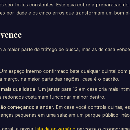
hos são limites constantes. Este guia cobre a preparação d
des por idade e os cinco erros que transformam um bom pl
 vence
am a maior parte do tráfego de busca, mas as de casa venc
Um espaço interno confirmado bate qualquer quintal com p
 março, na maior parte das regiões, casa é o padrão.
mais qualidade.
Um jantar para 12 em casa cria mais inti
ios redondos costumam funcionar melhor dentro.
tão começando a andar.
Em casa você controla quinas, esc
ianças pequenas em uma sala; em um parque público, não
a geral, a nossa
lista de aniversário
percorre o cronograma 