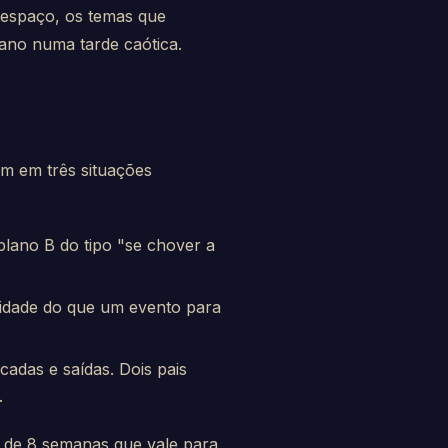
o espaço, os temas que
ano numa tarde caótica.
em em três situações
lano B do tipo "se chover a
midade do que um evento para
adas e saídas. Dois pais
.
de 8 semanas que vale para