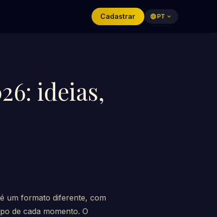
Cadastrar
language
PT
expand_more
26: ideias,
 é um formato diferente, com
tempo de cada momento. O