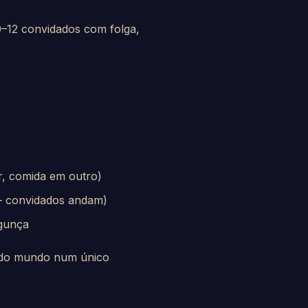
–12 convidados com folga,
r, comida em outro)
— convidados andam)
agunça
todo mundo num único