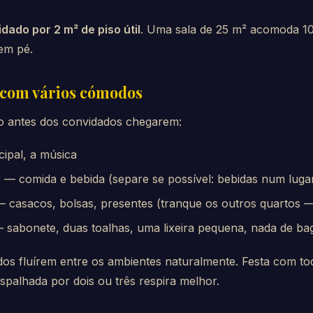
dado por 2 m² de piso útil
. Uma sala de 25 m² acomoda 10
em pé.
 com vários cómodos
o antes dos convidados chegarem:
ipal, a música
r
— comida e bebida (separe se possível: bebidas num luga
 casacos, bolsas, presentes (tranque os outros quartos 
 sabonete, duas toalhas, uma lixeira pequena, nada de b
ados fluírem entre os ambientes naturalmente. Festa com 
spalhada por dois ou três respira melhor.