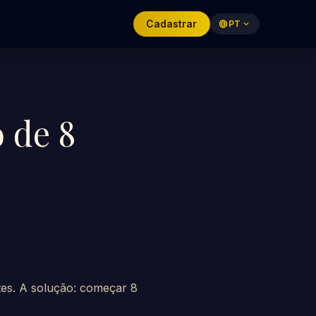
Cadastrar
language
PT
expand_more
o de 8
tes. A solução: começar 8