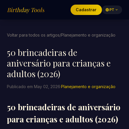
Birthday Tools
Cadastrar
language
PT
expand_more
Voltar para todos os artigos
/
Planejamento e organização
50 brincadeiras de
aniversário para crianças e
adultos (2026)
Publicado em May 02, 2026
·
Planejamento e organização
50 brincadeiras de aniversário
para crianças e adultos (2026)