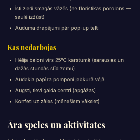
Īsti ziedi smagās vāzēs (ne floristikas porolons —
saulē izžūst)
Auduma drapējumi pār pop-up telti
Kas nedarbojas
Hēlija baloni virs 25°C karstumā (sarausies un
dažās stundās slīd zemu)
Audekla papīra pomponi jebkurā vējā
Augsti, tievi galda centri (apgāžas)
Konfeti uz zāles (mēnešiem vāksiet)
Āra spēles un aktivitātes