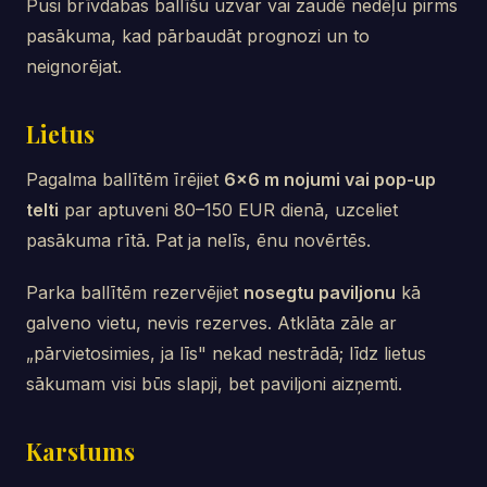
Pusi brīvdabas ballīšu uzvar vai zaudē nedēļu pirms
pasākuma, kad pārbaudāt prognozi un to
neignorējat.
Lietus
Pagalma ballītēm īrējiet
6×6 m nojumi vai pop-up
telti
par aptuveni 80–150 EUR dienā, uzceliet
pasākuma rītā. Pat ja nelīs, ēnu novērtēs.
Parka ballītēm rezervējiet
nosegtu paviljonu
kā
galveno vietu, nevis rezerves. Atklāta zāle ar
„pārvietosimies, ja līs" nekad nestrādā; līdz lietus
sākumam visi būs slapji, bet paviljoni aizņemti.
Karstums