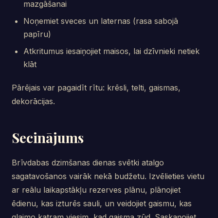
mazgāšanai
Noņemiet sveces un laternas (rasa sabojā
papīru)
Atkritumus iesaiņojiet maisos, lai dzīvnieki netiek
klāt
Pārējais var pagaidīt rītu: krēsli, telti, gaismas,
dekorācijas.
Secinājums
Brīvdabas dzimšanas dienas svētki atalgo
sagatavošanos vairāk nekā budžetu. Izvēlieties vietu
ar reālu laikapstākļu rezerves plānu, plānojiet
ēdienu, kas izturēs sauli, un veidojiet gaismu, kas
glaimo katram viesim, kad gaisma zūd. Saskaņojiet