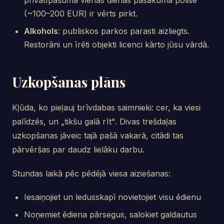
privātīpašumā vienas dienas pasākuma polise
(~100–200 EUR) ir vērts pirkt.
Alkohols
: publiskos parkos parasti aizliegts.
Restorāni un īrēti objekti licenci kārto jūsu vārdā.
Uzkopšanas plāns
Kļūda, ko pieļauj brīvdabas saimnieki: cer, ka viesi
palīdzēs, un „tikšu galā rīt". Divas trešdaļas
uzkopšanas jāveic tajā pašā vakarā, citādi tas
pārvēršas par daudz lielāku darbu.
Stundas laikā pēc pēdējā viesa aiziešanas:
Iesaiņojiet un ledusskapī novietojiet visu ēdienu
Noņemiet ēdiena pārsegus, salokiet galdautus