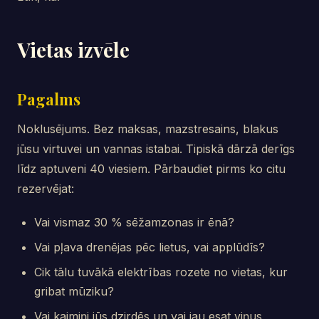
Vietas izvēle
Pagalms
Noklusējums. Bez maksas, mazstresains, blakus
jūsu virtuvei un vannas istabai. Tipiskā dārzā derīgs
līdz aptuveni 40 viesiem. Pārbaudiet pirms ko citu
rezervējat:
Vai vismaz 30 % sēžamzonas ir ēnā?
Vai pļava drenējas pēc lietus, vai applūdīs?
Cik tālu tuvākā elektrības rozete no vietas, kur
gribat mūziku?
Vai kaimiņi jūs dzirdēs un vai jau esat viņus