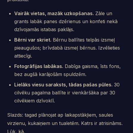
Vairāk vietas, mazāk uzkopšanas.
Zāle un
grants labāk panes dzērienus un konfeti nekā
dzīvojamās istabas paklājs.
Bērni var skriet.
Bērnu ballītes telpās izsmeļ
pieaugušos; brīvdabā izsmeļ bērnus. Izvēlieties
attiecīgi.
Fotogrāfijas labākas.
Dabīga gaisma, īsts fons,
bez augšā karājošām spuldzēm.
Lielāks viesu saraksts, tādas pašas pūles.
30
cilvēku pagalma ballīte ir vienkāršāka par 30
cilvēkiem dzīvoklī.
Slazds: tagad plānojat ap laikapstākļiem, saules
virzienu, kukaiņiem un tualetēm. Katrs ir atrisināms.
Lūk, kā.