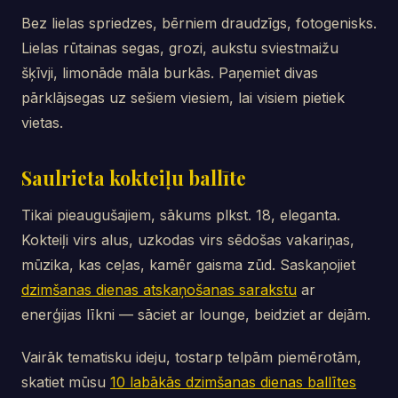
Bez lielas spriedzes, bērniem draudzīgs, fotogenisks.
Lielas rūtainas segas, grozi, aukstu sviestmaižu
šķīvji, limonāde māla burkās. Paņemiet divas
pārklājsegas uz sešiem viesiem, lai visiem pietiek
vietas.
Saulrieta kokteiļu ballīte
Tikai pieaugušajiem, sākums plkst. 18, eleganta.
Kokteiļi virs alus, uzkodas virs sēdošas vakariņas,
mūzika, kas ceļas, kamēr gaisma zūd. Saskaņojiet
dzimšanas dienas atskaņošanas sarakstu
ar
enerģijas līkni — sāciet ar lounge, beidziet ar dejām.
Vairāk tematisku ideju, tostarp telpām piemērotām,
skatiet mūsu
10 labākās dzimšanas dienas ballītes