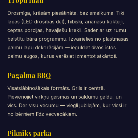
Tropu luau
Drosmīga, krāsām piesātināta, bez smalkuma. Tiki
lāpas (LED drošības dēļ), hibiski, ananāsu kokteiļi,
ceptas porcijas, havajiešu krekli. Sader ar uz rumu
balstītu bāra programmu. Izvairieties no plastmasas
palmu lapu dekorācijām — ieguldiet divos īstos
palmu augos, kurus varēsiet izmantot atkārtoti.
Pagalma BBQ
Visatslābinošākais formāts. Grils ir centrā.
Pievienojiet virkņu gaismas un saldumu galdu, un
viss. Der visu vecumu — viegli jubilejām, kur viesi ir
no bērniem līdz vecvecākiem.
Pikniks parkā