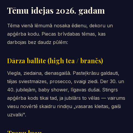
Tēmu idejas 2026. gadam
Tēma vienā lēmumā nosaka ēdienu, dekoru un
apģērba kodu. Piecas brīvdabas tēmas, kas
darbojas bez daudz pūlēm:
Dārza ballīte (high tea / brančs)
Viegla, ziedaina, dienasgaišā. Pasteļkrāsu galdauti,
tējas sviestmaizes, prosecco, svaigi ziedi. Der 30. un
40. jubilejām, baby shower, līgavas dušai. Stingrs
apģērba kods tikai tad, ja jubilārs to vēlas — vairums
viesu novērtē skaidru rindiņu „vasaras kleitas, gaiši
uzvalki".