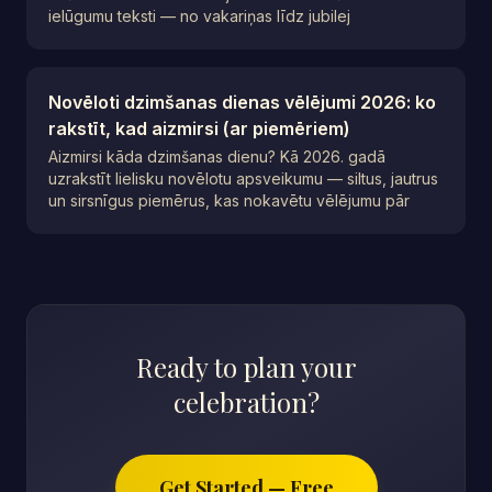
ielūgumu teksti — no vakariņas līdz jubilej
Novēloti dzimšanas dienas vēlējumi 2026: ko
rakstīt, kad aizmirsi (ar piemēriem)
Aizmirsi kāda dzimšanas dienu? Kā 2026. gadā
uzrakstīt lielisku novēlotu apsveikumu — siltus, jautrus
un sirsnīgus piemērus, kas nokavētu vēlējumu pār
Ready to plan your
celebration?
Get Started — Free