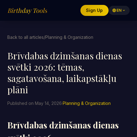
Birthday Tools
Sign Up
language
EN
expand_more
Back to all articles
/
Planning & Organization
Brīvdabas dzimšanas dienas
svētki 2026: tēmas,
sagatavošana, laikapstākļu
plāni
Published on May 14, 2026
·
Planning & Organization
Brīvdabas dzimšanas dienas