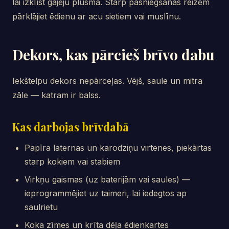
lai izklīst gājēju plūsma. Starp pasniegšanas reizēm
pārklājiet ēdienu ar acu sietiem vai muslīnu.
Dekors, kas pārcieš brīvo dabu
Iekštelpu dekors nepārceļas. Vējš, saule un mitra
zāle — katram ir balss.
Kas darbojas brīvdabā
Papīra laternas un karodziņu virtenes, piekārtas
starp kokiem vai stabiem
Virkņu gaismas (uz baterijām vai saules) —
ieprogrammējiet uz taimeri, lai iedegtos ap
saulrietu
Koka zīmes un krīta dēļa ēdienkartes