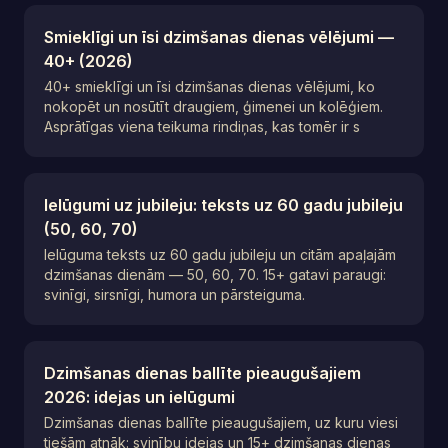
Smieklīgi un īsi dzimšanas dienas vēlējumi —
40+ (2026)
40+ smieklīgi un īsi dzimšanas dienas vēlējumi, ko
nokopēt un nosūtīt draugiem, ģimenei un kolēģiem.
Asprātīgas viena teikuma rindiņas, kas tomēr ir s
Ielūgumi uz jubileju: teksts uz 60 gadu jubileju
(50, 60, 70)
Ielūguma teksts uz 60 gadu jubileju un citām apaļajām
dzimšanas dienām — 50, 60, 70. 15+ gatavi paraugi:
svinīgi, sirsnīgi, humora un pārsteiguma.
Dzimšanas dienas ballīte pieaugušajiem
2026: idejas un ielūgumi
Dzimšanas dienas ballīte pieaugušajiem, uz kuru viesi
tiešām atnāk: svinību idejas un 15+ dzimšanas dienas