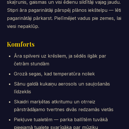
skaļrunis, gaismas un visi ēdienu sildītāji vajag jaudu.
Stipri āra pagarinātāji pārspēj plānos iekštelpu — lēti
pagarinātāji pārkarst. Pielīmējiet vadus pie zemes, lai
viesi nepaklūp.
Komforts
Āra spilveni uz krēsliem, ja sēdēs ilgāk par
četrām stundām
Grozā segas, kad temperatūra noliek
Sānu galdā kukaiņu aerosols un sauļošanās
līdzeklis
Skaidri marķētas atkritumu un otrreiz
pārstrādājamo tvertnes divās redzamās vietās
Piekļuve tualetēm — parka ballītēm tuvākā
pieejamā tualete svarīgāka par mūziku