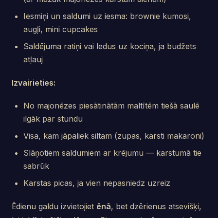
Iesmiņi un saldumi uz iesma: brownie kumosi,
augļi, mini cupcakes
Saldējuma ratiņi vai ledus uz kociņa, ja budžets
atļauj
Izvairieties:
No majonēzes piesātinātām maltītēm tiešā saulē
ilgāk par stundu
Visa, kam jāpaliek siltam (zupas, karsti makaroni)
Slāņotiem saldumiem ar krējumu — karstumā tie
sabrūk
Karstas picas, ja vien nepasniedz uzreiz
Ēdienu galdu izvietojiet
ēnā
, bet dzērienus atsevišķi,