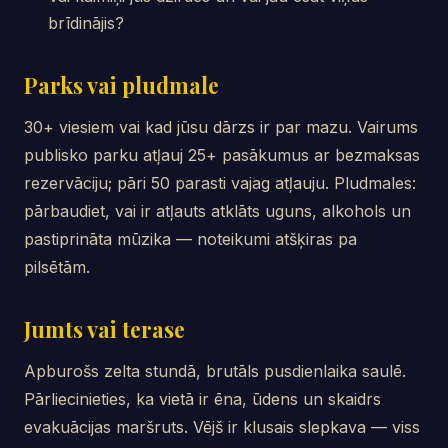
brīdinājis?
Parks vai pludmale
30+ viesiem vai kad jūsu dārzs ir par mazu. Vairums
publisko parku atļauj 25+ pasākumus ar bezmaksas
rezervāciju; pāri 50 parasti vajag atļauju. Pludmales:
pārbaudiet, vai ir atļauts atklāts uguns, alkohols un
pastiprināta mūzika — noteikumi atšķiras pa
pilsētām.
Jumts vai terase
Apburošs zelta stundā, brutāls pusdienlaika saulē.
Pārliecinieties, ka vietā ir ēna, ūdens un skaidrs
evakuācijas maršruts. Vējš ir klusais slepkava — viss