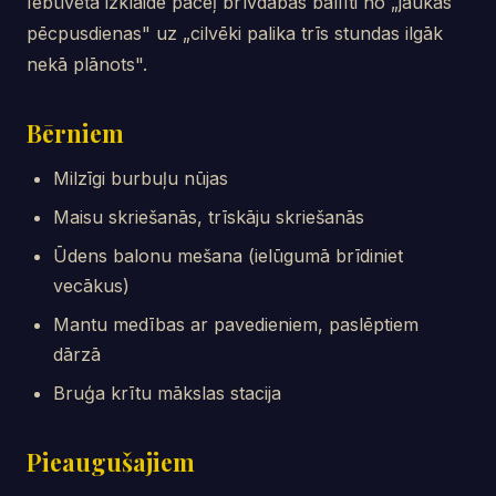
Iebūvēta izklaide paceļ brīvdabas ballīti no „jaukas
pēcpusdienas" uz „cilvēki palika trīs stundas ilgāk
nekā plānots".
Bērniem
Milzīgi burbuļu nūjas
Maisu skriešanās, trīskāju skriešanās
Ūdens balonu mešana (ielūgumā brīdiniet
vecākus)
Mantu medības ar pavedieniem, paslēptiem
dārzā
Bruģa krītu mākslas stacija
Pieaugušajiem