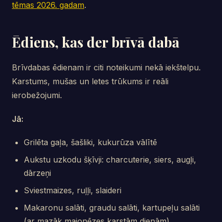
tēmas 2026. gadam
.
Ēdiens, kas der brīvā dabā
Brīvdabas ēdienam ir citi noteikumi nekā iekštelpu.
Karstums, mušas un letes trūkums ir reāli
ierobežojumi.
Jā:
Grilēta gaļa, šašliki, kukurūza vālītē
Aukstu uzkodu šķīvji: charcuterie, siers, augļi,
dārzeņi
Sviestmaizes, ruļļi, slaideri
Makaronu salāti, graudu salāti, kartupeļu salāti
(ar mazāk majonēzes karstām dienām)