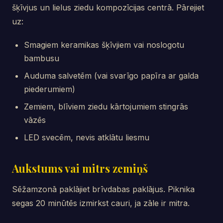
šķīvjus un lielus ziedu kompozīcijas centrā. Pārejiet
uz:
Smagiem keramikas šķīvjiem vai noslogotu
bambusu
Auduma salvetēm (vai svarīgo papīra ar galda
piederumiem)
Zemiem, blīviem ziedu kārtojumiem stingrās
vāzēs
LED svecēm, nevis atklātu liesmu
Aukstums vai mitrs zemiņš
Sēžamzonā paklājiet brīvdabas paklājus. Piknika
segas 20 minūtēs izmirkst cauri, ja zāle ir mitra.