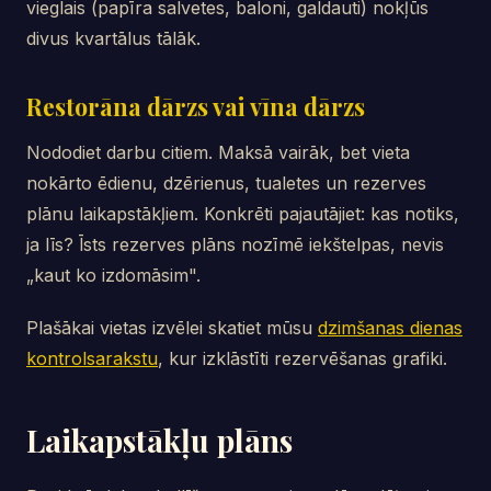
vieglais (papīra salvetes, baloni, galdauti) nokļūs
divus kvartālus tālāk.
Restorāna dārzs vai vīna dārzs
Nododiet darbu citiem. Maksā vairāk, bet vieta
nokārto ēdienu, dzērienus, tualetes un rezerves
plānu laikapstākļiem. Konkrēti pajautājiet: kas notiks,
ja līs? Īsts rezerves plāns nozīmē iekštelpas, nevis
„kaut ko izdomāsim".
Plašākai vietas izvēlei skatiet mūsu
dzimšanas dienas
kontrolsarakstu
, kur izklāstīti rezervēšanas grafiki.
Laikapstākļu plāns