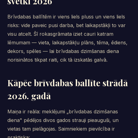
svētki 2026
Brīvdabas ballītēm ir viens liels pluss un viens liels
risks: vide paveic pusi darba, bet laikapstākļi to var
visu atcelt. Šī rokasgrāmata iziet cauri katram
lēmumam — vieta, laikapstākļu plāns, tēma, ēdiens,
dekors, spēles — lai brīvdabas dzimšanas diena
norisinātos tikpat raiti, cik tā izskatās galvā.
Kāpēc brīvdabas ballīte strādā
2026. gadā
Maiņa ir reāla: meklējumi „brīvdabas dzimšanas
diena" pēdējos divos gados strauji pieauguši, un
vietas tam pielāgojas. Saimniekiem pievilcība ir
praktiska: