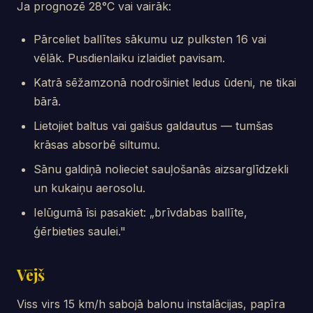
Ja prognozē 28°C vai vairāk:
Pārceliet ballītes sākumu uz pulksten 16 vai
vēlāk. Pusdienlaiku izlaidiet pavisam.
Katrā sēžamzonā nodrošiniet ledus ūdeni, ne tikai
bārā.
Lietojiet baltus vai gaišus galdautus — tumšas
krāsas absorbē siltumu.
Sānu galdiņā nolieciet sauļošanās aizsarglīdzekli
un kukaiņu aerosolu.
Ielūgumā īsi pasakiet: „brīvdabas ballīte,
ģērbieties saulei."
Vējš
Viss virs 15 km/h sabojā balonu instalācijas, papīra