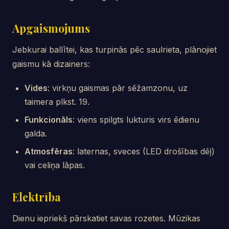
Apgaismojums
Jebkurai ballītei, kas turpinās pēc saulrieta, plānojiet
gaismu kā dizainers:
Vides
: virkņu gaismas pār sēžamzonu, uz
taimera plkst. 19.
Funkcionāls
: viens spilgts lukturis virs ēdienu
galda.
Atmosfēras
: laternas, sveces (LED drošības dēļ)
vai celiņa lāpas.
Elektrība
Dienu iepriekš pārskatiet savas rozetes. Mūzikas