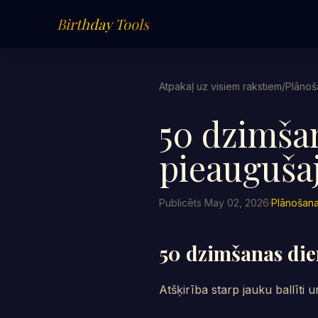
Birthday Tools
Atpakaļ uz visiem rakstiem
/
Plānoš
50 dzimša
pieaugušaj
Publicēts May 02, 2026
·
Plānošana
50 dzimšanas die
Atšķirība starp jauku ballīti 