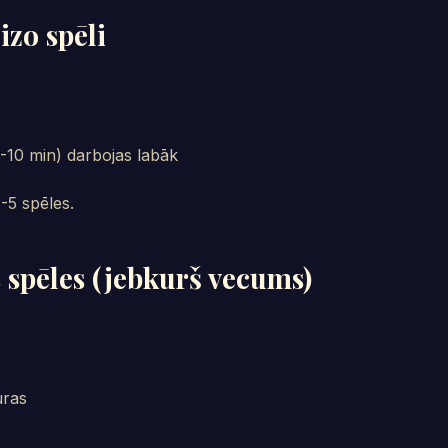
izo spēli
5-10 min) darbojas labāk
-5 spēles.
 spēles (jebkurš vecums)
uras