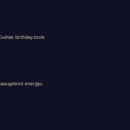
ūvētas birthday.tools
paaugstinot enerģiju