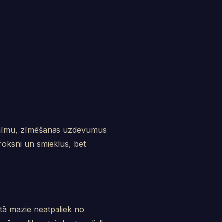
tomīmu, zīmēšanas uzdevumus
roksni un smieklus, bet
 tā mazie neatpaliek no