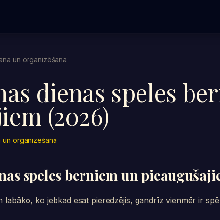
ana un organizēšana
nas dienas spēles bē
iem (2026)
 un organizēšana
nas spēles bērniem un pieaugušaji
un labāko, ko jebkad esat pieredzējis, gandrīz vienmēr ir spē