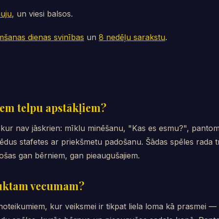
uju
, un viesi balsos.
imšanas dienas svinības
un
8 nedēļu sarakstu
.
iem telpu apstākļiem?
s, kur nav jāskrien: mīklu minēšanu, "Kas es esmu?", pan
 sēdus stafetes ar priekšmetu padošanu. Šādas spēles rada t
rošas gan bērniem, gan pieaugušajiem.
 jauktam vecumam?
oteikumiem, kur veiksmei ir tikpat liela loma kā prasmei —