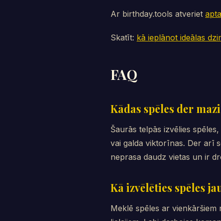
Ar birthday.tools atveriet
apta
Skatīt:
kā ieplānot ideālas dz
FAQ
Kādas spēles der maz
Šaurās telpās izvēlies spēle
vai galda viktorīnas. Der arī
neprasa daudz vietas un ir d
Kā izvēlēties spēles
Meklē spēles ar vienkāršiem n