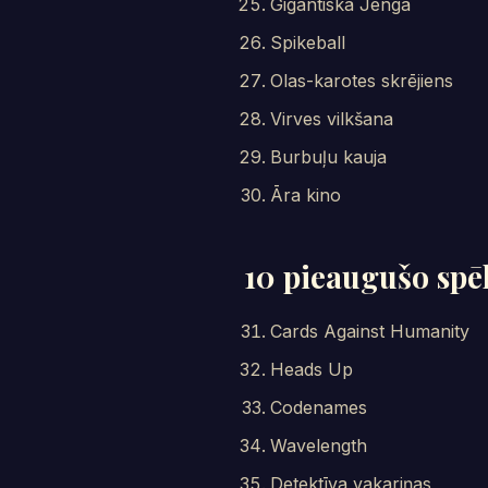
Gigantiskā Jenga
Spikeball
Olas-karotes skrējiens
Virves vilkšana
Burbuļu kauja
Āra kino
10 pieaugušo spē
Cards Against Humanity
Heads Up
Codenames
Wavelength
Detektīva vakariņas