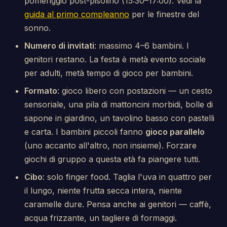
pomeriggio post-pisolino (15:30–17:00). Vedi la
guida al primo compleanno
per le finestre del
sonno.
Numero di invitati
: massimo 4–6 bambini. I
genitori restano. La festa è metà evento sociale
per adulti, metà tempo di gioco per bambini.
Formato
: gioco libero con postazioni — un cesto
sensoriale, una pila di mattoncini morbidi, bolle di
sapone in giardino, un tavolino basso con pastelli
e carta. I bambini piccoli fanno
gioco parallelo
(uno accanto all'altro, non insieme). Forzare
giochi di gruppo a questa età fa piangere tutti.
Cibo
: solo finger food. Taglia l'uva in quattro per
il lungo, niente frutta secca intera, niente
caramelle dure. Pensa anche ai genitori — caffè,
acqua frizzante, un tagliere di formaggi.