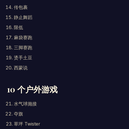
传包裹
静止舞蹈
限低
麻袋赛跑
三脚赛跑
烫手土豆
西蒙说
10 个户外游戏
水气球抛接
夺旗
草坪 Twister