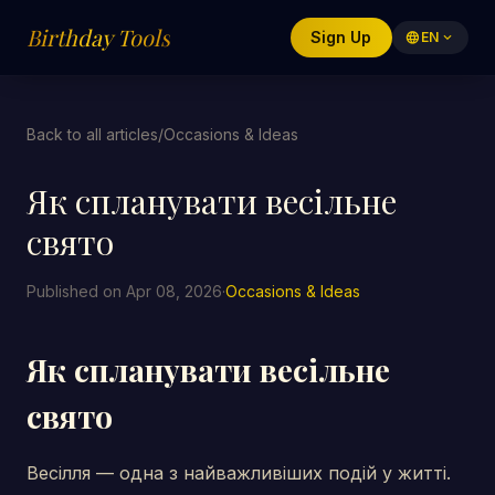
Birthday Tools
Sign Up
language
EN
expand_more
Back to all articles
/
Occasions & Ideas
Як спланувати весільне
свято
Published on Apr 08, 2026
·
Occasions & Ideas
Як спланувати весільне
свято
Весілля — одна з найважливіших подій у житті.