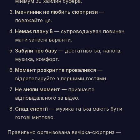
мінімум 30 хвилин буфера.
Іменинник не любить сюрпризи
—
поважайте це.
Немає плану Б
— супроводжувач повинен
мати запасні варіанти.
Забули про базу
— достатньо їжі, напоїв,
музика, комфорт.
Момент розкриття провалився
—
відрепетируйте з першими гостями.
Не зняли момент
— призначте
відповідального за відео.
Спад енергії
— музика та їжа мають бути
готові миттєво.
Правильно організована вечірка-сюрприз —