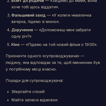
Візит до родичів
— «Заїдемо до мами, вона
хоче тобі щось віддати».
Фальшивий захід
— «У колеги невеличка
вечірка, підемо зі мною».
Доручення
— «Допоможеш мені забрати
одну річ?»
Кіно
— «Підемо на той новий фільм о 19:00».
Призначте одного «супроводжувача» —
людину, яка відповідає за те, щоб іменинник був
у потрібному місці вчасно.
Поради для супроводжувача:
Зберігайте спокій
Майте запасні відмовки