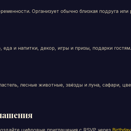
еременности. Организует обычно близкая подруга или
, еда и напитки, декор, игры и призы, подарки гостям
астель, лесные животные, звёзды и луна, сафари, цв
лашения
 Создайте цифровые приглашения с RSVP через
Birthday