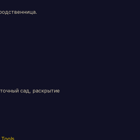
 родственница.
.
еточный сад, раскрытие
 Tools
.