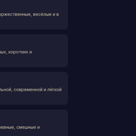
торжественные, весёлые и в
ых, коротких и
льной, современной и лёгкой
шевные, смешные и