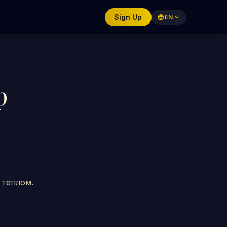
Sign Up
language
EN
expand_more
р
 теплом.