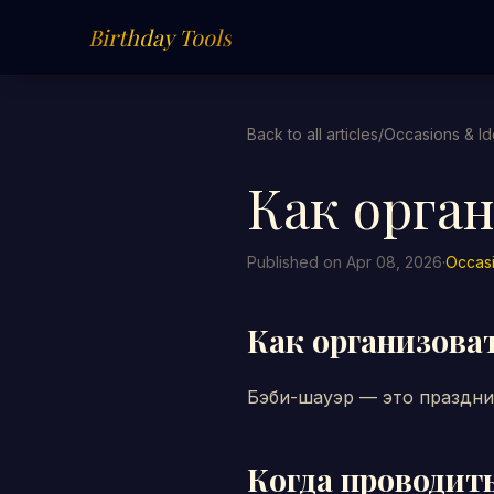
Birthday Tools
Back to all articles
/
Occasions & I
Как орга
Published on Apr 08, 2026
·
Occasi
Как организова
Бэби-шауэр — это праздни
Когда проводит