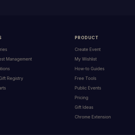
S
PRODUCT
ries
Create Event
est Management
My Wishlist
ations
How-to Guides
Gift Registry
Free Tools
rts
Public Events
Pricing
Gift Ideas
Chrome Extension