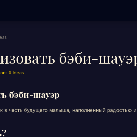
deas
низовать бэби-шауэ
ons & Ideas
ть бэби-шауэр
к в честь будущего малыша, наполненный радостью и
ь?