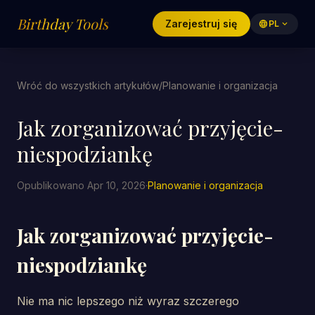
Birthday Tools
Zarejestruj się
language
PL
expand_more
Wróć do wszystkich artykułów
/
Planowanie i organizacja
Jak zorganizować przyjęcie-
niespodziankę
Opublikowano Apr 10, 2026
·
Planowanie i organizacja
Jak zorganizować przyjęcie-
niespodziankę
Nie ma nic lepszego niż wyraz szczerego