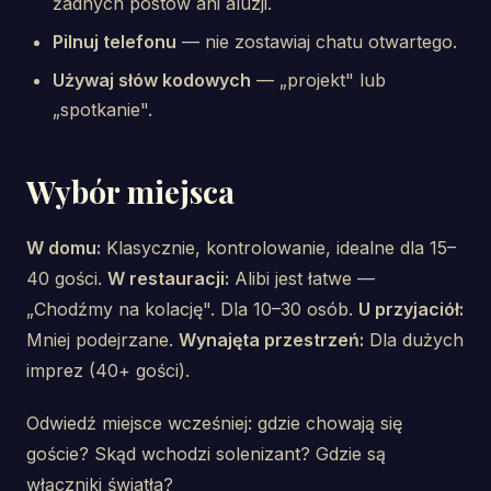
żadnych postów ani aluzji.
Pilnuj telefonu
— nie zostawiaj chatu otwartego.
Używaj słów kodowych
— „projekt" lub
„spotkanie".
Wybór miejsca
W domu:
Klasycznie, kontrolowanie, idealne dla 15–
40 gości.
W restauracji:
Alibi jest łatwe —
„Chodźmy na kolację". Dla 10–30 osób.
U przyjaciół:
Mniej podejrzane.
Wynajęta przestrzeń:
Dla dużych
imprez (40+ gości).
Odwiedź miejsce wcześniej: gdzie chowają się
goście? Skąd wchodzi solenizant? Gdzie są
włączniki światła?