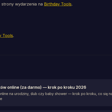
b strony wydarzenia na
Birthday Tools
.
y Tools
.
ntów online (za darmo) — krok po kroku 2026
nline na urodziny, ślub czy baby shower — krok po kroku, co się na 
re