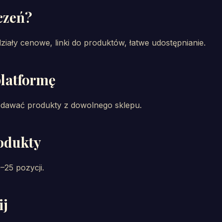
czeń?
ziały cenowe, linki do produktów, łatwe udostępnianie.
platformę
awać produkty z dowolnego sklepu.
odukty
–25 pozycji.
ij