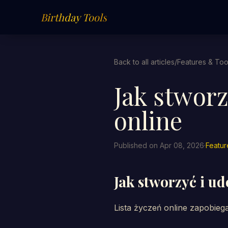
Birthday Tools
Back to all articles
/
Features & Too
Jak stworz
online
Published on Apr 08, 2026
·
Featur
Jak stworzyć i ud
Lista życzeń online zapobieg