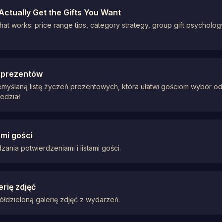
 Actually Get the Gifts You Want
that works: price range tips, category strategy, group gift psycholog
ę prezentów
emyślaną listę życzeń prezentowych, która ułatwi gościom wybór 
edział
ami gości
nia potwierdzeniami i listami gości.
rię zdjęć
ółdzieloną galerię zdjęć z wydarzeń.