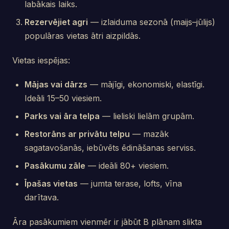
labākais laiks.
Rezervējiet agri
— izlaiduma sezonā (maijs–jūlijs)
populāras vietas ātri aizpildās.
Vietas iespējas:
Mājas vai dārzs
— mājīgi, ekonomiski, elastīgi.
Ideāli 15–50 viesiem.
Parks vai āra telpa
— lieliski lielām grupām.
Restorāns ar privātu telpu
— mazāk
sagatavošanās, iebūvēts ēdināšanas serviss.
Pasākumu zāle
— ideāli 80+ viesiem.
Īpašas vietas
— jumta terase, lofts, vīna
darītava.
Āra pasākumiem vienmēr ir jābūt B plānam slikta