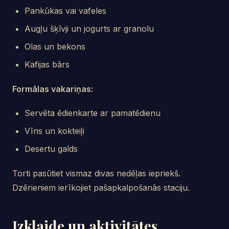
Pankūkas vai vafeles
Augļu šķīvji un jogurts ar granolu
Olas un bekons
Kafijas bārs
Formālas vakariņas:
Servēta ēdienkarte ar pamatēdienu
Vīns un kokteiļi
Desertu galds
Torti pasūtiet vismaz divas nedēļas iepriekš.
Dzērieniem ierīkojiet pašapkalpošanās staciju.
Izklaide un aktivitātes