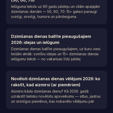
(50, 60, 70)
Ielūguma teksts uz 60 gadu jubileju un citām apaļajām
dzimšanas dienām — 50, 60, 70. 15+ gatavi paraugi:
svinīgi, sirsnīgi, humora un pārsteiguma.
Dzimšanas dienas ballīte pieaugušajiem
2026: idejas un ielūgumi
Dzimšanas dienas ballīte pieaugušajiem, uz kuru viesi
tiešām atnāk: svinību idejas un 15+ dzimšanas dienas
ielūgumu teksti — no vakariņas līdz jubilej
Novēloti dzimšanas dienas vēlējumi 2026: ko
rakstīt, kad aizmirsi (ar piemēriem)
Aizmirsi kāda dzimšanas dienu? Kā 2026. gadā
uzrakstīt lielisku novēlotu apsveikumu — siltus, jautrus
un sirsnīgus piemērus, kas nokavētu vēlējumu pār