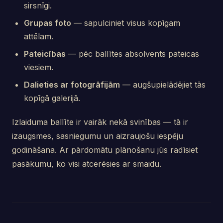
sirsnīgi.
Grupas foto
— sapulciniet visus kopīgam
attēlam.
Pateicības
— pēc ballītes absolvents pateicas
viesiem.
Dalieties ar fotogrāfijām
— augšupielādējiet tās
kopīgā galerijā.
Izlaiduma ballīte ir vairāk nekā svinības — tā ir
izaugsmes, sasniegumu un aizraujošu iespēju
godināšana. Ar pārdomātu plānošanu jūs radīsiet
pasākumu, ko visi atcerēsies ar smaidu.