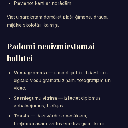
Pievienot karti ar norādēm
Viesu sarakstam domājiet plaši: ģimene, draugi,
mīļākie skolotāji, kaimiņi.
Padomi neaizmirstamai
ballītei
Viesu grāmata
— izmantojiet birthday.tools
digitālo viesu grāmatu ziņām, fotogrāfijām un
video.
Sasniegumu vitrina
— izlieciet diplomus,
apbalvojumus, trofejas.
Toasts
— daži vārdi no vecākiem,
brāļiem/māsām vai tuviem draugiem. Īsi un