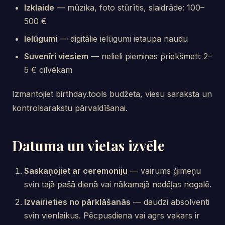
Izklaide
— mūzika, foto stūrītis, slaidrāde: 100–
500 €
Ielūgumi
— digitālie ielūgumi ietaupa naudu
Suvenīri viesiem
— nelieli piemiņas priekšmeti: 2–
5 € cilvēkam
Izmantojiet birthday.tools budžeta, viesu saraksta un
kontrolsarakstu pārvaldīšanai.
Datuma un vietas izvēle
Saskaņojiet ar ceremoniju
— vairums ģimeņu
svin tajā pašā dienā vai nākamajā nedēļas nogalē.
Izvairieties no pārklāšanās
— daudzi absolventi
svin vienlaikus. Pēcpusdiena vai agrs vakars ir