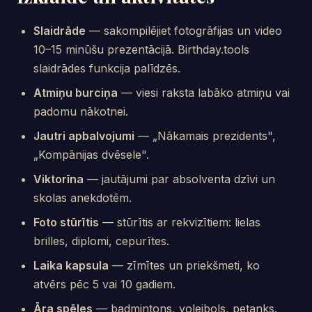
Slaidrāde
— sakompilējiet fotogrāfijas un video
10–15 minūšu prezentācijā. Birthday.tools
slaidrādes funkcija palīdzēs.
Atmiņu burciņa
— viesi raksta labāko atmiņu vai
padomu nākotnei.
Jautri apbalvojumi
— „Nākamais prezidents",
„Kompānijas dvēsele".
Viktorīna
— jautājumi par absolventa dzīvi un
skolas anekdotēm.
Foto stūrītis
— stūrītis ar rekvizītiem: lielas
brilles, diplomi, cepurītes.
Laika kapsula
— zīmītes un priekšmeti, ko
atvērs pēc 5 vai 10 gadiem.
Āra spēles
— badmintons, volejbols, petanks.