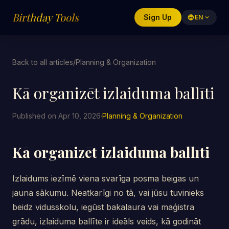
Birthday Tools
Sign Up
language
EN
expand_more
Back to all articles
/
Planning & Organization
Kā organizēt izlaiduma ballīti
Published on Apr 10, 2026
·
Planning & Organization
Kā organizēt izlaiduma ballīti
Izlaidums iezīmē viena svarīga posma beigas un
jauna sākumu. Neatkarīgi no tā, vai jūsu tuvinieks
beidz vidusskolu, iegūst bakalaura vai maģistra
grādu, izlaiduma ballīte ir ideāls veids, kā godināt