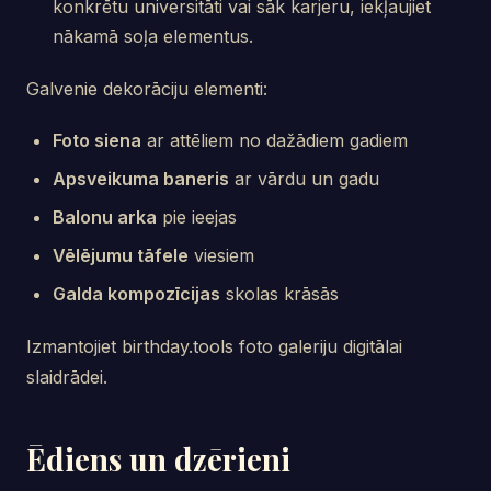
konkrētu universitāti vai sāk karjeru, iekļaujiet
nākamā soļa elementus.
Galvenie dekorāciju elementi:
Foto siena
ar attēliem no dažādiem gadiem
Apsveikuma baneris
ar vārdu un gadu
Balonu arka
pie ieejas
Vēlējumu tāfele
viesiem
Galda kompozīcijas
skolas krāsās
Izmantojiet birthday.tools foto galeriju digitālai
slaidrādei.
Ēdiens un dzērieni