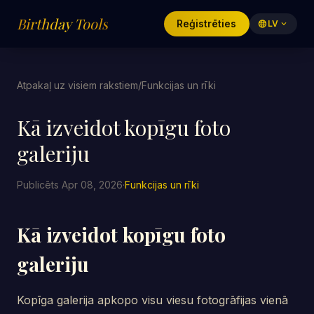
Birthday Tools
Reģistrēties
language
LV
expand_more
Atpakaļ uz visiem rakstiem
/
Funkcijas un rīki
Kā izveidot kopīgu foto
galeriju
Publicēts Apr 08, 2026
·
Funkcijas un rīki
Kā izveidot kopīgu foto
galeriju
Kopīga galerija apkopo visu viesu fotogrāfijas vienā