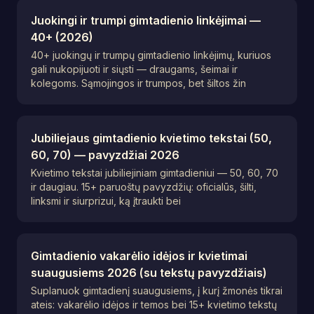
Juokingi ir trumpi gimtadienio linkėjimai —
40+ (2026)
40+ juokingų ir trumpų gimtadienio linkėjimų, kuriuos
gali nukopijuoti ir siųsti — draugams, šeimai ir
kolegoms. Sąmojingos ir trumpos, bet šiltos žin
Jubiliejaus gimtadienio kvietimo tekstai (50,
60, 70) — pavyzdžiai 2026
Kvietimo tekstai jubiliejiniam gimtadieniui — 50, 60, 70
ir daugiau. 15+ paruoštų pavyzdžių: oficialūs, šilti,
linksmi ir siurprizui, ką įtraukti bei
Gimtadienio vakarėlio idėjos ir kvietimai
suaugusiems 2026 (su tekstų pavyzdžiais)
Suplanuok gimtadienį suaugusiems, į kurį žmonės tikrai
ateis: vakarėlio idėjos ir temos bei 15+ kvietimo tekstų