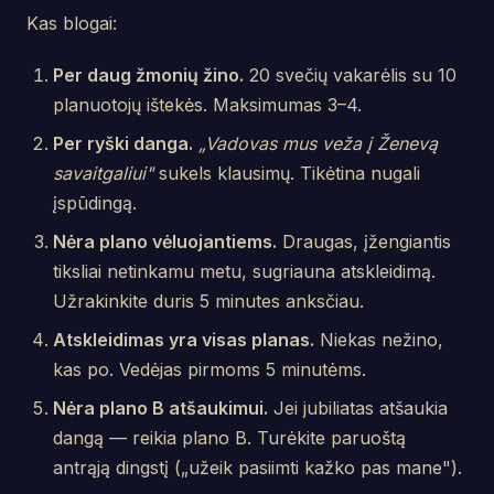
Kas blogai:
Per daug žmonių žino.
20 svečių vakarėlis su 10
planuotojų ištekės. Maksimumas 3–4.
Per ryški danga.
„Vadovas mus veža į Ženevą
savaitgaliui"
sukels klausimų. Tikėtina nugali
įspūdingą.
Nėra plano vėluojantiems.
Draugas, įžengiantis
tiksliai netinkamu metu, sugriauna atskleidimą.
Užrakinkite duris 5 minutes anksčiau.
Atskleidimas yra visas planas.
Niekas nežino,
kas po. Vedėjas pirmoms 5 minutėms.
Nėra plano B atšaukimui.
Jei jubiliatas atšaukia
dangą — reikia plano B. Turėkite paruoštą
antrąją dingstį („užeik pasiimti kažko pas mane").