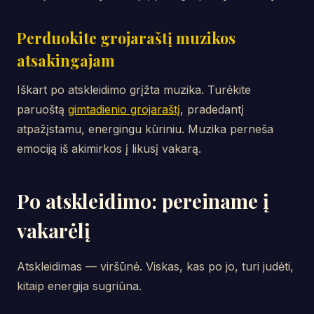
Perduokite grojaraštį muzikos
atsakingajam
Iškart po atskleidimo grįžta muzika. Turėkite
paruoštą
gimtadienio grojaraštį
, pradedantį
atpažįstamu, energingu kūriniu. Muzika perneša
emociją iš akimirkos į likusį vakarą.
Po atskleidimo: pereiname į
vakarėlį
Atskleidimas — viršūnė. Viskas, kas po jo, turi judėti,
kitaip energija sugriūna.