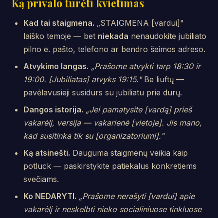
Ką privalo turėti kvietimas
Kad tai staigmena.
„STAIGMENA [vardui]"
laiško temoje — bet
niekada
nenaudokite jubiliato
pilno e. pašto, telefono ar bendro šeimos adreso.
Atvykimo langas.
„Prašome atvykti tarp 18:30 ir
19:00. [Jubiliatas] atvyks 19:15."
Be liuftų —
pavėlavusieji susidurs su jubiliatu prie durų.
Dangos istorija.
„Jei pamatysite [vardą] prieš
vakarėlį, versija — vakarienė [vietoje]. Jis mano,
kad susitinka tik su [organizatoriumi]."
Ką atsinešti.
Dauguma staigmenų veikia kaip
potluck — paskirstykite patiekalus konkretiems
svečiams.
Ko NEDARYTI.
„Prašome nerašyti [vardui] apie
vakarėlį ir neskelbti nieko socialiniuose tinkluose