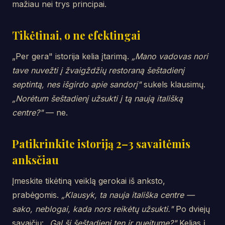
mažiau nei trys principai.
Tikėtinai, o ne efektingai
„Per gera" istorija kelia įtarimą.
„Mano vadovas nori
tave nuvežti į žvaigždžių restoraną šeštadienį
septintą, nes išgirdo apie sandorį"
sukels klausimų.
„Norėtum šeštadienį užsukti į tą naują itališką
centre?"
— ne.
Patikrinkite istoriją 2–3 savaitėmis
anksčiau
Įmeskite tikėtiną veiklą gerokai iš anksto,
prabėgomis.
„Klausyk, ta nauja itališka centre —
sako, neblogai, kada nors reikėtų užsukti."
Po dviejų
savaičių:
„Gal ši šeštadienį ten ir nueitume?"
Kelias į