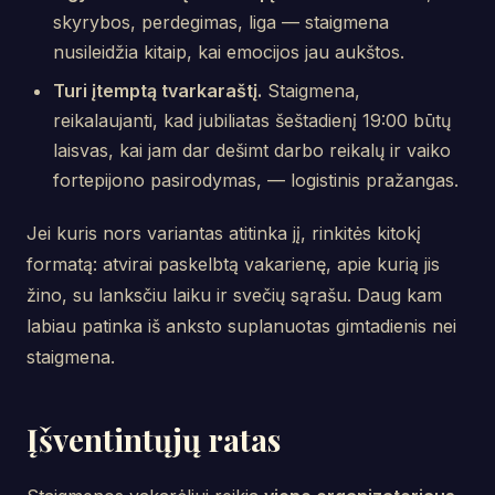
skyrybos, perdegimas, liga — staigmena
nusileidžia kitaip, kai emocijos jau aukštos.
Turi įtemptą tvarkaraštį.
Staigmena,
reikalaujanti, kad jubiliatas šeštadienį 19:00 būtų
laisvas, kai jam dar dešimt darbo reikalų ir vaiko
fortepijono pasirodymas, — logistinis pražangas.
Jei kuris nors variantas atitinka jį, rinkitės kitokį
formatą: atvirai paskelbtą vakarienę, apie kurią jis
žino, su lanksčiu laiku ir svečių sąrašu. Daug kam
labiau patinka iš anksto suplanuotas gimtadienis nei
staigmena.
Įšventintųjų ratas