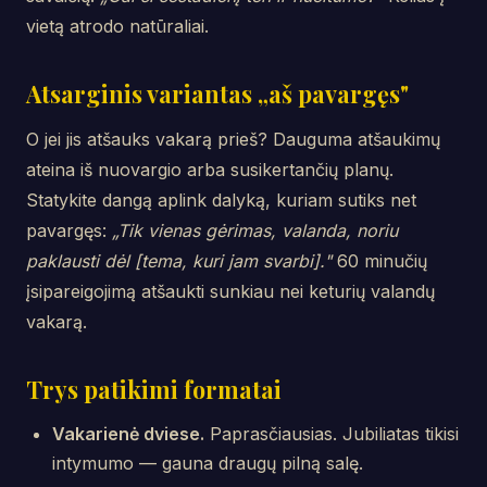
vietą atrodo natūraliai.
Atsarginis variantas „aš pavargęs"
O jei jis atšauks vakarą prieš? Dauguma atšaukimų
ateina iš nuovargio arba susikertančių planų.
Statykite dangą aplink dalyką, kuriam sutiks net
pavargęs:
„Tik vienas gėrimas, valanda, noriu
paklausti dėl [tema, kuri jam svarbi]."
60 minučių
įsipareigojimą atšaukti sunkiau nei keturių valandų
vakarą.
Trys patikimi formatai
Vakarienė dviese.
Paprasčiausias. Jubiliatas tikisi
intymumo — gauna draugų pilną salę.