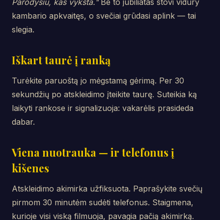
Parodysiu, kas vyksta."
Be to jubiliatas stovi vidury
kambario apkvaitęs, o svečiai grūdasi aplink — tai
slegia.
Iškart taurė į ranką
Turėkite paruoštą jo mėgstamą gėrimą. Per 30
sekundžių po atskleidimo įteikite taurę. Suteikia ką
laikyti rankose ir signalizuoja: vakarėlis prasideda
dabar.
Viena nuotrauka — ir telefonus į
kišenes
Atskleidimo akimirka užfiksuota. Paprašykite svečių
pirmom 30 minutėm sudėti telefonus. Staigmena,
kurioje visi viską filmuoja, pavagia pačią akimirką.