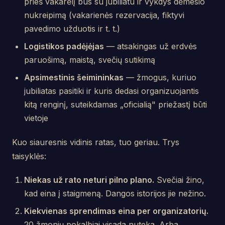
prieš vakarėlį bus su jubiliatu ir vykdys dėmesio
nukreipimą (vakarienės rezervacija, fiktyvi
pavedimo užduotis ir t. t.)
Logistikos padėjėjas
— atsakingas už erdvės
paruošimą, maistą, svečių sutikimą
Apsimestinis šeimininkas
— žmogus, kuriuo
jubiliatas pasitiki ir kuris dedasi organizuojantis
kitą renginį, suteikdamas „oficialią" priežastį būti
vietoje
Kuo siauresnis vidinis ratas, tuo geriau. Trys
taisyklės:
Niekas už rato neturi pilno plano.
Svečiai žino,
kad eina į staigmeną. Dangos istorijos jie nežino.
Kiekvienas sprendimas eina per organizatorių.
20 žmonių pokalbiai visada nuteka. Arba