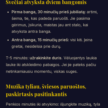
Svečiai atvyksta dviem bangomis
Pirma banga, 30 minučių prieš jubiliatą:
artimi,
šeima, tie, kas padeda paruošti. Jie pasiima
gėrimus, įsikuria, maistas jau ant stalo, kai
atvyksta antra banga.
Antra banga, 15 minučių prieš:
visi kiti. Įeina
greitai, nesidelsia prie durų.
T-5 minutės:
užrakinkite duris
. Vėluojantys laukia
lauke iki atskleidimo pabaigos. Jei jie pateks pačiu
netinkamiausiu momentu, viskas suges.
Muzika tyliau, šviesos paruoštos,
paskirtasis pasitinkantis
Penkios minutės iki atvykimo: išjungkite muziką, tyla