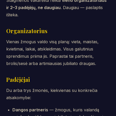
Staigmenos vakarėliui reikia
vieno organizatoriaus
ir 2–3 padėjėjų, ne daugiau
. Daugiau — paslaptis
išteka.
Organizatorius
Vienas žmogus valdo visą planą: vieta, maistas,
kvietimai, laikai, atskleidimas. Visus galutinius
sprendimus priima jis. Paprastai tai partneris,
brolis/sesė arba artimiausias jubiliato draugas.
Padėjėjai
Du arba trys žmonės, kiekvienas su konkrečia
atsakomybe:
Dangos partneris
— žmogus, kuris valandą