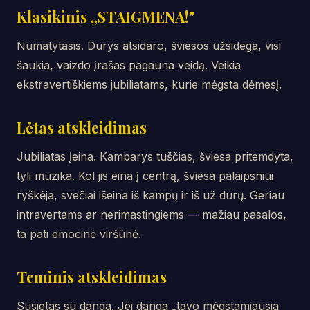
Klasikinis „STAIGMENA!"
Numatytasis. Durys atsidaro, šviesos užsidega, visi
šaukia, vaizdo įrašas pagauna veidą. Veikia
ekstravertiškiems jubiliatams, kurie mėgsta dėmesį.
Lėtas atskleidimas
Jubiliatas įeina. Kambarys tuščias, šviesa pritemdyta,
tyli muzika. Kol jis eina į centrą, šviesa palaipsniui
ryškėja, svečiai išeina iš kampų ir iš už durų. Geriau
intravertams ar nerimastingiems — mažiau pasalos,
ta pati emocinė viršūnė.
Teminis atskleidimas
Susietas su danga. Jei danga „tavo mėgstamiausia