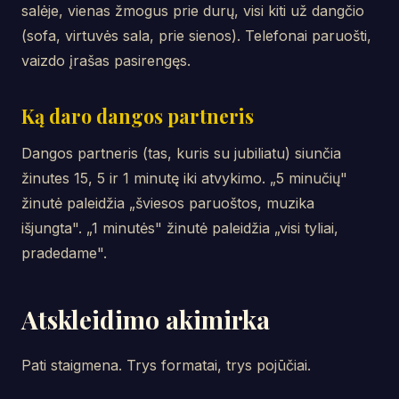
salėje, vienas žmogus prie durų, visi kiti už dangčio
(sofa, virtuvės sala, prie sienos). Telefonai paruošti,
vaizdo įrašas pasirengęs.
Ką daro dangos partneris
Dangos partneris (tas, kuris su jubiliatu) siunčia
žinutes 15, 5 ir 1 minutę iki atvykimo. „5 minučių"
žinutė paleidžia „šviesos paruoštos, muzika
išjungta". „1 minutės" žinutė paleidžia „visi tyliai,
pradedame".
Atskleidimo akimirka
Pati staigmena. Trys formatai, trys pojūčiai.