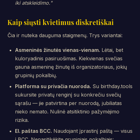
iki atskleidimo."
Kaip siųsti kvietimus diskretiškai
Čia ir nuteka dauguma staigmenų. Trys variantai:
Asmeninės žinutės vienas-vienam.
Lėtai, bet
kuloryadinis pasiruošimas. Kiekvienas svečias
gauna asmeninę žinutę iš organizatoriaus, jokių
grupinių pokalbių.
Platforma su privačia nuoroda.
Su birthday.tools
sukursite privatų renginį su konkrečiu svečių
sąrašu — jie patvirtina per nuorodą, jubiliatas
nieko nemato. Nulinė atsitiktinio pažymėjimo
rizika.
El. paštas BCC.
Naudojant įprastinį paštą — visus
į BCC. Nepasitikėkite grupiniais pokalbiais: