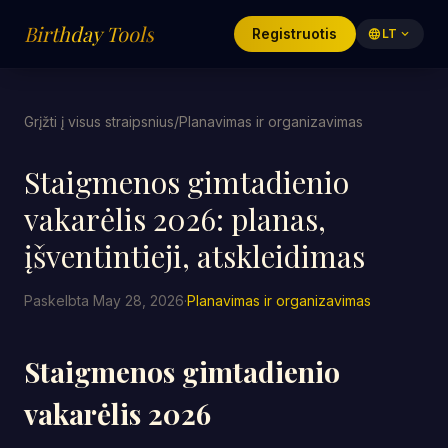
Birthday Tools
Registruotis
language
LT
expand_more
Grįžti į visus straipsnius
/
Planavimas ir organizavimas
Staigmenos gimtadienio
vakarėlis 2026: planas,
įšventintieji, atskleidimas
Paskelbta May 28, 2026
·
Planavimas ir organizavimas
Staigmenos gimtadienio
vakarėlis 2026