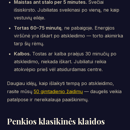
Maistas ant stalo per 5 minutes.
Svečiai
išsiskirsto. Jubiliatas sveikinasi po vieną, ne kaip
vestuvių eilėje.
Tortas 60–75 minutę
, ne pabaigoje. Energijos
viršūnė yra iškart po atskleidimo — torto akimirka
tarp šių rėmų.
Kalbos.
Tostas ar kalba praėjus 30 minučių po
atskleidimo, niekada iškart. Jubiliatui reikia
atokvėpio prieš vėl atsidurdamas centre.
Daugiau idėjų, kaip išlaikyti tempą po atskleidimo,
rasite mūsų
50 gimtadienio žaidimų
— daugelis veikia
patalpose ir nereikalauja paaiškinimų.
Penkios klasikinės klaidos