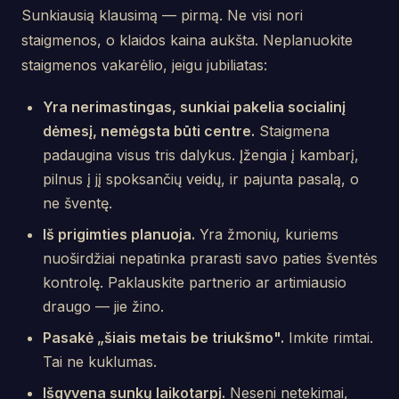
Sunkiausią klausimą — pirmą. Ne visi nori
staigmenos, o klaidos kaina aukšta. Neplanuokite
staigmenos vakarėlio, jeigu jubiliatas:
Yra nerimastingas, sunkiai pakelia socialinį
dėmesį, nemėgsta būti centre.
Staigmena
padaugina visus tris dalykus. Įžengia į kambarį,
pilnus į jį spoksančių veidų, ir pajunta pasalą, o
ne šventę.
Iš prigimties planuoja.
Yra žmonių, kuriems
nuoširdžiai nepatinka prarasti savo paties šventės
kontrolę. Paklauskite partnerio ar artimiausio
draugo — jie žino.
Pasakė „šiais metais be triukšmo".
Imkite rimtai.
Tai ne kuklumas.
Išgyvena sunkų laikotarpį.
Neseni netekimai,