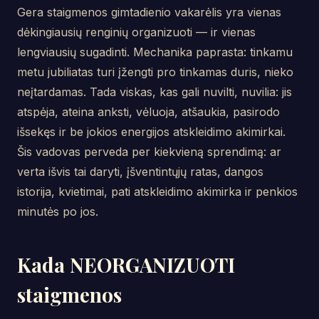
Gera staigmenos gimtadienio vakarėlis yra vienas
dėkingiausių renginių organizuoti — ir vienas
lengviausių sugadinti. Mechanika paprasta: tinkamu
metu jubiliatas turi įžengti pro tinkamas duris, nieko
neįtardamas. Tada viskas, kas gali nuvilti, nuvilia: jis
atspėja, ateina anksti, vėluoja, atšaukia, pasirodo
išsekęs ir be jokios energijos atskleidimo akimirkai.
Šis vadovas perveda per kiekvieną sprendimą: ar
verta išvis tai daryti, įšventintųjų ratas, dangos
istorija, kvietimai, pati atskleidimo akimirka ir penkios
minutės po jos.
Kada NEORGANIZUOTI
staigmenos