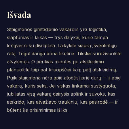
Išvada
Staigmenos gimtadienio vakarėlis yra logistika,
slaptumas ir laikas — trys dalykai, kurie tampa
lengvesni su disciplina. Laikykite siaurą įšventintųjų
ratą. Tegul danga būna tikėtina. Tiksliai surežisuokite
atvykimus. O penkias minutes po atskleidimo
planuokite taip pat kruopščiai kaip patį atskleidimą.
Puiki staigmena nėra apie atodūsį prie durų — ji apie
vakarą, kuris seks. Jei viskas tinkamai sustyguota,
jubiliatas visą vakarą dairysis aplink ir suvoks, kas
atskrido, kas atvažiavo traukiniu, kas pasirodė — ir
būtent šis prisiminimas išliks.