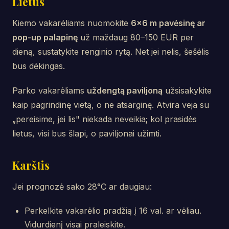
Lietus
Kiemo vakarėliams nuomokite
6×6 m pavėsinę ar
pop-up palapinę
už maždaug 80–150 EUR per
dieną, sustatykite renginio rytą. Net jei nelis, šešėlis
bus dėkingas.
Parko vakarėliams
uždengtą paviljoną
užsisakykite
kaip pagrindinę vietą, o ne atsarginę. Atvira veja su
„pereisime, jei lis" niekada neveikia; kol prasidės
lietus, visi bus šlapi, o paviljonai užimti.
Karštis
Jei prognozė sako 28°C ar daugiau:
Perkelkite vakarėlio pradžią į 16 val. ar vėliau.
Vidurdienį visai praleiskite.