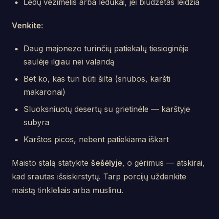
Ledų vežimėlis arba ledukai, jei biudžetas leidžia
Venkite:
Daug majonezo turinčių patiekalų tiesioginėje
saulėje ilgiau nei valandą
Bet ko, kas turi būti šilta (sriubos, karšti
makaronai)
Sluoksniuotų desertų su grietinėle — karštyje
subyra
Karštos picos, nebent patiekiama iškart
Maisto stalą statykite
šešėlyje
, o gėrimus — atskirai,
kad srautas išsiskirstytų. Tarp porcijų uždenkite
maistą tinkleliais arba muslinu.