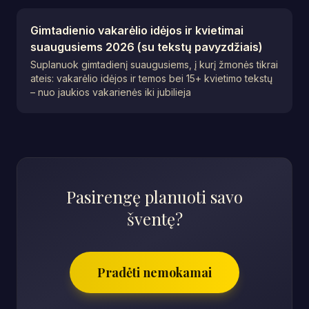
Gimtadienio vakarėlio idėjos ir kvietimai
suaugusiems 2026 (su tekstų pavyzdžiais)
Suplanuok gimtadienį suaugusiems, į kurį žmonės tikrai
ateis: vakarėlio idėjos ir temos bei 15+ kvietimo tekstų
– nuo jaukios vakarienės iki jubilieja
Pasirengę planuoti savo
šventę?
Pradėti nemokamai