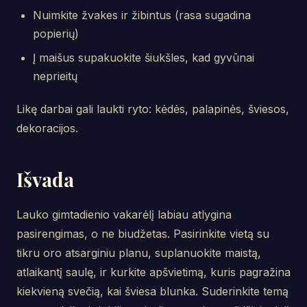
Nuimkite žvakes ir žibintus (rasa sugadina
popierių)
Į maišus supakuokite šiukšles, kad gyvūnai
neprieitų
Likę darbai gali laukti ryto: kėdės, palapinės, šviesos,
dekoracijos.
Išvada
Lauko gimtadienio vakarėlį labiau atlygina
pasirengimas, o ne biudžetas. Pasirinkite vietą su
tikru oro atsarginiu planu, suplanuokite maistą,
atlaikantį saulę, ir kurkite apšvietimą, kuris pagražina
kiekvieną svečią, kai šviesa blunka. Suderinkite temą