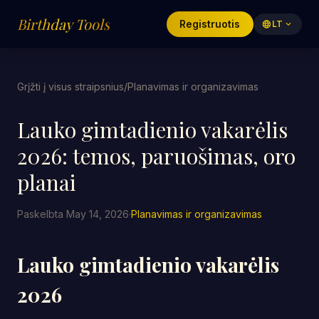
Birthday Tools
Registruotis
language
LT
expand_more
Grįžti į visus straipsnius
/
Planavimas ir organizavimas
Lauko gimtadienio vakarėlis
2026: temos, paruošimas, oro
planai
Paskelbta May 14, 2026
·
Planavimas ir organizavimas
Lauko gimtadienio vakarėlis
2026