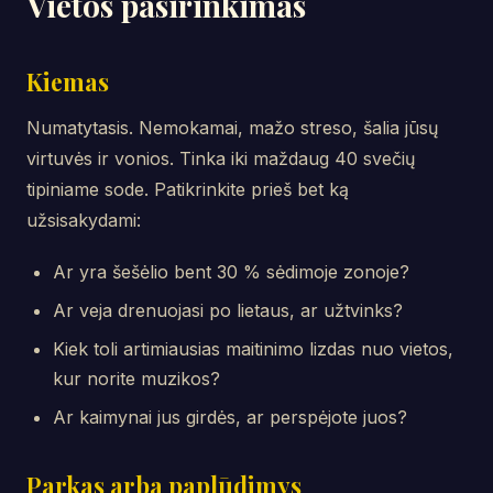
Vietos pasirinkimas
Kiemas
Numatytasis. Nemokamai, mažo streso, šalia jūsų
virtuvės ir vonios. Tinka iki maždaug 40 svečių
tipiniame sode. Patikrinkite prieš bet ką
užsisakydami:
Ar yra šešėlio bent 30 % sėdimoje zonoje?
Ar veja drenuojasi po lietaus, ar užtvinks?
Kiek toli artimiausias maitinimo lizdas nuo vietos,
kur norite muzikos?
Ar kaimynai jus girdės, ar perspėjote juos?
Parkas arba paplūdimys