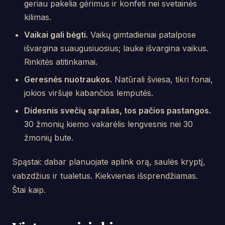
geriau pakelia gėrimus ir konfeti nei svetainės
kilimas.
Vaikai gali bėgti.
Vaikų gimtadieniai patalpose
išvargina suaugusiuosius; lauke išvargina vaikus.
Rinkitės atitinkamai.
Geresnės nuotraukos.
Natūrali šviesa, tikri fonai,
jokios viršuje kabančios lemputės.
Didesnis svečių sąrašas, tos pačios pastangos.
30 žmonių kiemo vakarėlis lengvesnis nei 30
žmonių bute.
Spąstai: dabar planuojate aplink orą, saulės kryptį,
vabzdžius ir tualetus. Kiekvienas išsprendžiamas.
Štai kaip.