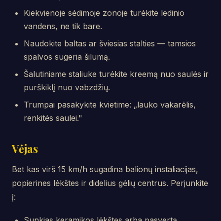
Kiekvienoje sėdimoje zonoje turėkite ledinio
vandens, ne tik bare.
Naudokite baltas ar šviesias stalties — tamsios
spalvos sugeria šilumą.
Šalutiniame staliuke turėkite kreemą nuo saulės ir
purškiklį nuo vabzdžių.
Trumpai pasakykite kvietime: „lauko vakarėlis,
renkitės saulei."
Vėjas
Bet kas virš 15 km/h sugadina balionų instaliacijas,
popierines lėkštes ir didelius gėlių centrus. Perjunkite
į:
Sunkias keramikos lėkštes arba pasvertą