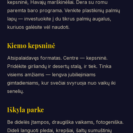
kepsninė, Havajų marškinėliai. Dera su romu
paremta baro programa. Venkite plastikinių palmių
lapų — investuokite į du tikrus palmių augalus,
kuriuos galėsite vėl naudoti.
Kiemo kepsninė
Atsipalaidavęs formatas. Centre — kepsninė.
Pridėkite girliandų ir desertų stalą, ir tiek. Tinka
visiems amžiams — lengva jubiliejiniams
gimtadieniams, kur svečiai svyruoja nuo vaikų iki
senelių.
Iškyla parke
Be didelės įtampos, draugiška vaikams, fotogeniška.
Dideli languoti pledai, krepšiai, šaltų sumuštinių