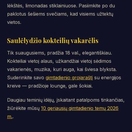
lėkštės, limonadas stiklainiuose. Pasiimkite po du
paklotus šešiems svečiams, kad visiems užtektų
vietos.
Saulėlydžio kokteilių vakarėlis
Tik suaugusiems, pradžia 18 val., elegantiškiau.
Kokteiliai vietoj alaus, užkandžiai vietoj sėdimos
vakarienės, muzika, kuri auga, kai šviesa blyksta.
Suderinkite savo
gimtadienio grojaraštį
su energijos
kreive — pradžioje lounge, gale šokiai.
Daugiau teminių idėjų, įskaitant patalpoms tinkančias,
žiūrėkite mūsų
10 geriausių gimtadienio temų 2026
m.
.