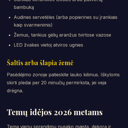
bambuką
Audines servetėles (arba popierines su įrankiais
kaip svarmenimis)
Žemus, tankius gėlių aranžus tvirtose vazose
LED žvakes vietoj atviros ugnies
Šaltis arba šlapia žemė
Pasėdėjimo zonoje patieskite lauko kilimus. Iškyloms
skirti pledai per 20 minučių permirksta, jei veja
drėgna.
Temų idėjos 2026 metams
Tema vienu sprendimu nusako maistą, dekorą ir