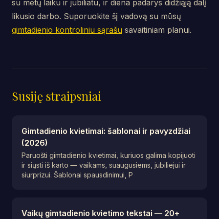
su metų laiku ir jubiliatu, ir diena padarys didžiąją dalį
likusio darbo. Suporuokite šį vadovą su mūsų
gimtadienio kontroliniu sąrašu
savaitiniam planui.
Susiję straipsniai
Gimtadienio kvietimai: šablonai ir pavyzdžiai
(2026)
Paruošti gimtadienio kvietimai, kuriuos galima kopijuoti
ir siųsti iš karto — vaikams, suaugusiems, jubiliejui ir
siurprizui. Šablonai spausdinimui, P
Vaikų gimtadienio kvietimo tekstai — 20+