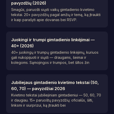
pavyzdžių (2026)
Smagūs, paruošti siųsti vaikų gimtadienio kvietimo
tekstai. 20+ pavyzdžių pagal amžių ir temą, ką įtraukti
ir kaip parašyti apie dovanas bei RSVP.
Juokingi ir trumpi gimtadienio linkėjimai —
40+ (2026)
40+ juokingų ir trumpų gimtadienio linkėjimų, kuriuos
gali nukopijuoti ir siųsti — draugams, šeimai ir
kolegoms. Sąmojingos ir trumpos, bet šiltos žin
Jubiliejaus gimtadienio kvietimo tekstai (50,
60, 70) — pavyzdžiai 2026
Kvietimo tekstai jubiliejiniam gimtadieniui — 50, 60, 70
ir daugiau. 15+ paruoštų pavyzdžių: oficialūs, šilti,
linksmi ir siurprizui, ką įtraukti bei