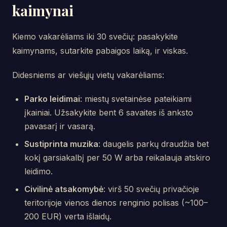
kaimynai
Kiemo vakarėliams iki 30 svečių: pasakykite
kaimynams, sutarkite pabaigos laiką, ir viskas.
Didesniems ar viešųjų vietų vakarėliams:
Parko leidimai
: miestų svetainėse pateikiami
įkainiai. Užsakykite bent 6 savaites iš anksto
pavasarį ir vasarą.
Sustiprinta muzika
: daugelis parkų draudžia bet
kokį garsiakalbį per 50 W arba reikalauja atskiro
leidimo.
Civilinė atsakomybė
: virš 50 svečių privačioje
teritorijoje vienos dienos renginio polisas (~100–
200 EUR) verta išlaidų.