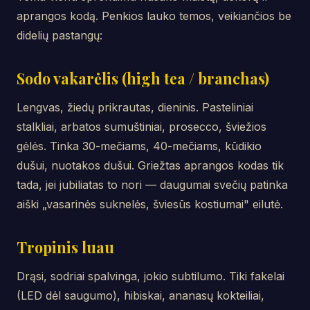
aprangos kodą. Penkios lauko temos, veikiančios be
didelių pastangų:
Sodo vakarėlis (high tea / branchas)
Lengvas, žiedų prikrautas, dieninis. Pasteliniai
stalkliai, arbatos sumuštiniai, prosecco, šviežios
gėlės. Tinka 30-mečiams, 40-mečiams, kūdikio
dušui, nuotakos dušui. Griežtas aprangos kodas tik
tada, jei jubiliatas to nori — daugumai svečių patinka
aiški „vasarinės suknelės, šviesūs kostiumai" eilutė.
Tropinis luau
Drąsi, sodriai spalvinga, jokio subtilumo. Tiki fakelai
(LED dėl saugumo), hibiskai, ananasų kokteiliai,