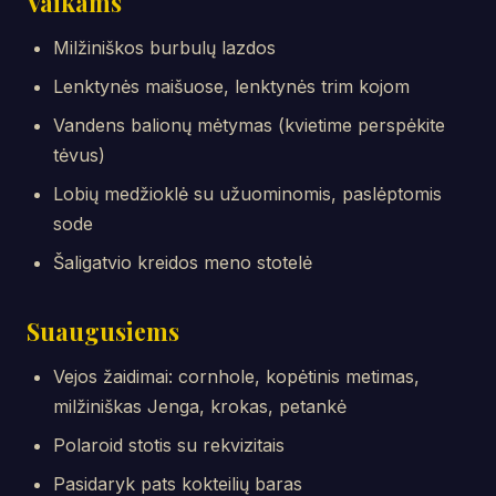
Vaikams
Milžiniškos burbulų lazdos
Lenktynės maišuose, lenktynės trim kojom
Vandens balionų mėtymas (kvietime perspėkite
tėvus)
Lobių medžioklė su užuominomis, paslėptomis
sode
Šaligatvio kreidos meno stotelė
Suaugusiems
Vejos žaidimai: cornhole, kopėtinis metimas,
milžiniškas Jenga, krokas, petankė
Polaroid stotis su rekvizitais
Pasidaryk pats kokteilių baras