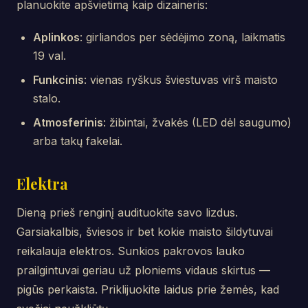
planuokite apšvietimą kaip dizaineris:
Aplinkos
: girliandos per sėdėjimo zoną, laikmatis
19 val.
Funkcinis
: vienas ryškus šviestuvas virš maisto
stalo.
Atmosferinis
: žibintai, žvakės (LED dėl saugumo)
arba takų fakelai.
Elektra
Dieną prieš renginį audituokite savo lizdus.
Garsiakalbis, šviesos ir bet kokie maisto šildytuvai
reikalauja elektros. Sunkios pakrovos lauko
prailgintuvai geriau už ploniems vidaus skirtus —
pigūs perkaista. Priklijuokite laidus prie žemės, kad