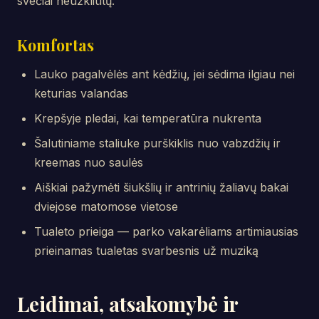
svečiai neužkliūtų.
Komfortas
Lauko pagalvėlės ant kėdžių, jei sėdima ilgiau nei
keturias valandas
Krepšyje pledai, kai temperatūra nukrenta
Šalutiniame staliuke purškiklis nuo vabzdžių ir
kreemas nuo saulės
Aiškiai pažymėti šiukšlių ir antrinių žaliavų bakai
dviejose matomose vietose
Tualeto prieiga — parko vakarėliams artimiausias
prieinamas tualetas svarbesnis už muziką
Leidimai, atsakomybė ir