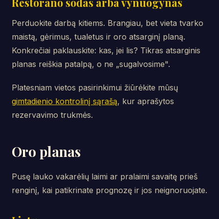
Restorano sodas arba vynuogynas
Perduokite darbą kitiems. Brangiau, bet vieta tvarko
maistą, gėrimus, tualetus ir oro atsarginį planą.
Konkrečiai paklauskite: kas, jei lis? Tikras atsarginis
planas reiškia patalpą, o ne „sugalvosime".
Platesniam vietos pasirinkimui žiūrėkite mūsų
gimtadienio kontrolinį sąrašą
, kur aprašytos
rezervavimo trukmės.
Oro planas
Pusę lauko vakarėlių laimi ar pralaimi savaitę prieš
renginį, kai patikrinate prognozę ir jos neignoruojate.