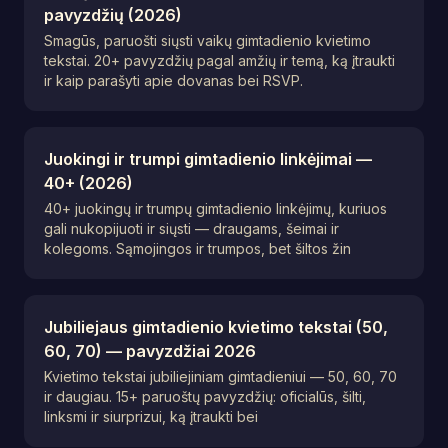
pavyzdžių (2026)
Smagūs, paruošti siųsti vaikų gimtadienio kvietimo
tekstai. 20+ pavyzdžių pagal amžių ir temą, ką įtraukti
ir kaip parašyti apie dovanas bei RSVP.
Juokingi ir trumpi gimtadienio linkėjimai —
40+ (2026)
40+ juokingų ir trumpų gimtadienio linkėjimų, kuriuos
gali nukopijuoti ir siųsti — draugams, šeimai ir
kolegoms. Sąmojingos ir trumpos, bet šiltos žin
Jubiliejaus gimtadienio kvietimo tekstai (50,
60, 70) — pavyzdžiai 2026
Kvietimo tekstai jubiliejiniam gimtadieniui — 50, 60, 70
ir daugiau. 15+ paruoštų pavyzdžių: oficialūs, šilti,
linksmi ir siurprizui, ką įtraukti bei