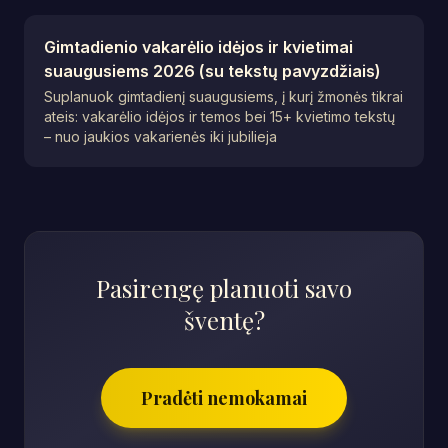
Gimtadienio vakarėlio idėjos ir kvietimai
suaugusiems 2026 (su tekstų pavyzdžiais)
Suplanuok gimtadienį suaugusiems, į kurį žmonės tikrai
ateis: vakarėlio idėjos ir temos bei 15+ kvietimo tekstų
– nuo jaukios vakarienės iki jubilieja
Pasirengę planuoti savo
šventę?
Pradėti nemokamai