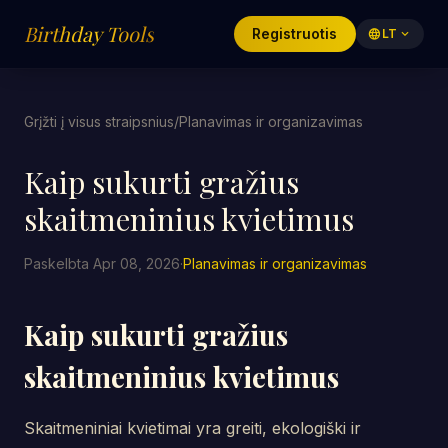
Birthday Tools
Registruotis
language
LT
expand_more
Grįžti į visus straipsnius
/
Planavimas ir organizavimas
Kaip sukurti gražius
skaitmeninius kvietimus
Paskelbta Apr 08, 2026
·
Planavimas ir organizavimas
Kaip sukurti gražius
skaitmeninius kvietimus
Skaitmeniniai kvietimai yra greiti, ekologiški ir