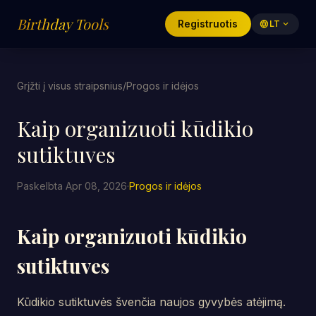
Birthday Tools
Registruotis
language
LT
expand_more
Grįžti į visus straipsnius
/
Progos ir idėjos
Kaip organizuoti kūdikio
sutiktuves
Paskelbta Apr 08, 2026
·
Progos ir idėjos
Kaip organizuoti kūdikio
sutiktuves
Kūdikio sutiktuvės švenčia naujos gyvybės atėjimą.