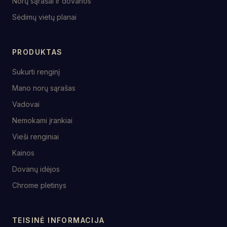
Norų sąrašai ir dovanos
Sėdimų vietų planai
PRODUKTAS
Sukurti renginį
Mano norų sąrašas
Vadovai
Nemokami įrankiai
Vieši renginiai
Kainos
Dovanų idėjos
Chrome pletinys
TEISINĖ INFORMACIJA