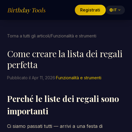
Birthday Tools
Registrati
language
IT
expand_more
Torna a tutti gli articoli
/
Funzionalità e strumenti
Come creare la lista dei regali
perfetta
Pubblicato il Apr 11, 2026
·
Funzionalità e strumenti
Perché le liste dei regali sono
importanti
Ci siamo passati tutti — arrivi a una festa di