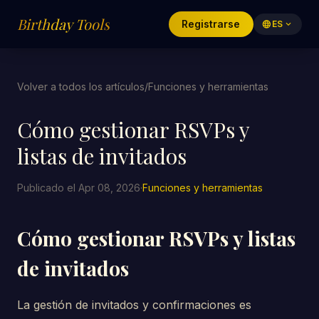
Birthday Tools
Registrarse
language
ES
expand_more
Volver a todos los artículos
/
Funciones y herramientas
Cómo gestionar RSVPs y
listas de invitados
Publicado el Apr 08, 2026
·
Funciones y herramientas
Cómo gestionar RSVPs y listas
de invitados
La gestión de invitados y confirmaciones es