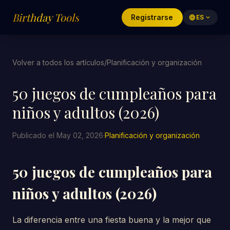
Birthday Tools
Registrarse
language
ES
expand_more
Volver a todos los artículos
/
Planificación y organización
50 juegos de cumpleaños para
niños y adultos (2026)
Publicado el May 02, 2026
·
Planificación y organización
50 juegos de cumpleaños para
niños y adultos (2026)
La diferencia entre una fiesta buena y la mejor que