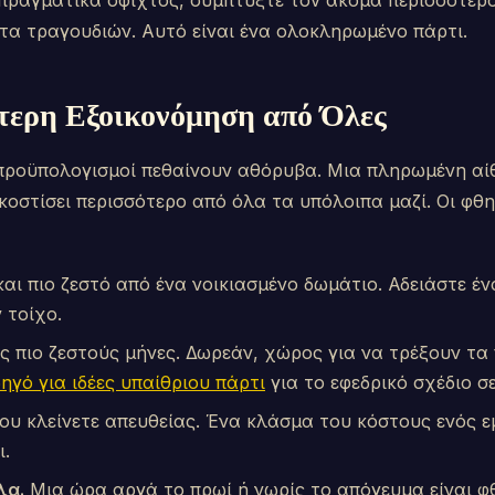
 πραγματικά σφιχτός, συμπτύξτε τον ακόμα περισσότερο
στα τραγουδιών. Αυτό είναι ένα ολοκληρωμένο πάρτι.
ερη Εξοικονόμηση από Όλες
ι προϋπολογισμοί πεθαίνουν αθόρυβα. Μια πληρωμένη αί
κοστίσει περισσότερο από όλα τα υπόλοιπα μαζί. Οι φθ
αι πιο ζεστό από ένα νοικιασμένο δωμάτιο. Αδειάστε έ
 τοίχο.
 πιο ζεστούς μήνες. Δωρεάν, χώρος για να τρέξουν τα π
ηγό για ιδέες υπαίθριου πάρτι
για το εφεδρικό σχέδιο σ
ου κλείνετε απευθείας. Ένα κλάσμα του κόστους ενός ε
ι.
λα.
Μια ώρα αργά το πρωί ή νωρίς το απόγευμα είναι φ