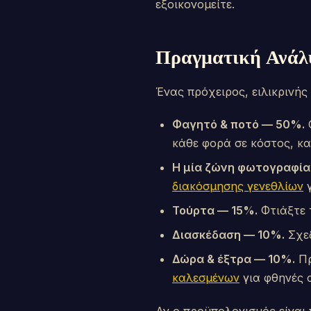
εξοικονομείτε.
Πραγματική Ανάλ
Ένας πρόχειρος, ειλικρινής
Φαγητό & ποτό — 50%.
Ο
κάθε φορά σε κόστος, και
Η μία ζώνη φωτογραφία
διακόσμησης γενεθλίων
γ
Τούρτα — 15%.
Φτιάξτε τ
Διασκέδαση — 10%.
Σχεδ
Δώρα & έξτρα — 10%.
Πρ
καλεσμένων
για φθηνές 