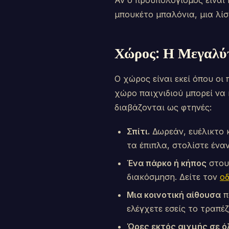
Αν ο προϋπολογισμός είναι
μπουκέτο μπαλόνια, μια λί
Χώρος: Η Μεγαλύτ
Ο χώρος είναι εκεί όπου ο
χώρο παιχνιδιού μπορεί να 
διαβάζονται ως φτηνές:
Σπίτι.
Δωρεάν, ευέλικτο κ
τα έπιπλα, στολίστε έναν
Ένα πάρκο ή κήπος
στους
διακόσμηση. Δείτε τον
οδ
Μια κοινοτική αίθουσα
π
ελέγχετε εσείς το τραπέζ
Ώρες εκτός αιχμής σε ό