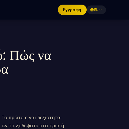
Εγγραφή
language
EL
expand_more
6: Πώς να
ρα
 Το πρώτο είναι δεξιότητα·
ο αν τα ξοδέψατε στα τρία ή