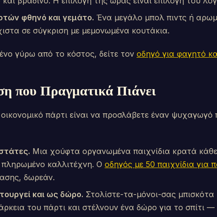
 και βραδινό. Η επιλογή της ώρας είναι επιλογή του λ
οτών φθηνό και γεμάτο.
Ένα μεγάλο μπολ πιντς ή αρωμ
χιστα σε σύγκριση με μεμονωμένα κουτάκια.
ένο γύρω από το κόστος, δείτε τον
οδηγό για φαγητό κα
η που Πραγματικά Πιάνει
α οικονομικό πάρτι είναι να προσλάβετε έναν ψυχαγωγό
αστάτες.
Μια χούφτα οργανωμένα παιχνίδια κρατά κάθε 
 πληρωμένο καλλιτέχνη. Ο
οδηγός με 50 παιχνίδια για π
ασης, δωρεάν.
τουργεί και ως δώρο.
Στολίστε-τα-μόνοι-σας μπισκότα 
άρκεια του πάρτι και στέλνουν ένα δώρο για το σπίτι — 