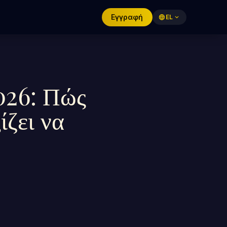
Εγγραφή
language
EL
expand_more
2026: Πώς
ίζει να