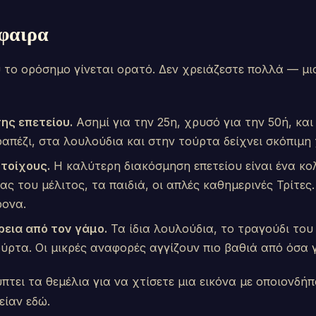
φαιρα
υ το ορόσημο γίνεται ορατό. Δεν χρειάζεστε πολλά — μι
ης επετείου.
Ασημί για την 25η, χρυσό για την 50ή, κα
ραπέζι, στα λουλούδια και στην τούρτα δείχνει σκόπιμη
 τοίχους.
Η καλύτερη διακόσμηση επετείου είναι ένα κ
ας του μέλιτος, τα παιδιά, οι απλές καθημερινές Τρίτες
ρονα.
εια από τον γάμο.
Τα ίδια λουλούδια, το τραγούδι του
ύρτα. Οι μικρές αναφορές αγγίζουν πιο βαθιά από όσα γ
πτει τα θεμέλια για να χτίσετε μια εικόνα με οποιονδή
είαν εδώ.