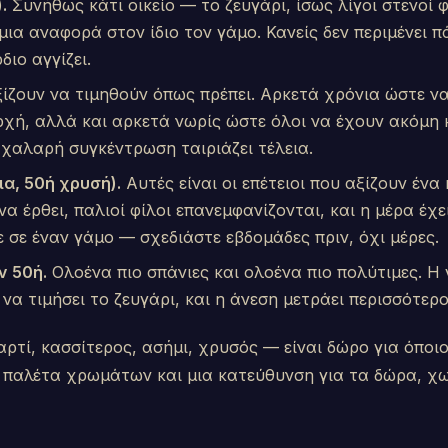
.
Συνήθως κάτι οικείο — το ζευγάρι, ίσως λίγοι στενοί φ
μια αναφορά στον ίδιο τον γάμο. Κανείς δεν περιμένει π
διο αγγίζει.
ίζουν να τιμηθούν όπως πρέπει. Αρκετά χρόνια ώστε ν
ρχή, αλλά και αρκετά νωρίς ώστε όλοι να έχουν ακόμη 
α χαλαρή συγκέντρωση ταιριάζει τέλεια.
α, 50ή χρυσή).
Αυτές είναι οι επέτειοι που αξίζουν ένα
 να έρθει, παλιοί φίλοι επανεμφανίζονται, και η μέρα έ
ε σε έναν γάμο — σχεδιάστε εβδομάδες πριν, όχι μέρες.
ν 50ή.
Ολοένα πιο σπάνιες και ολοένα πιο πολύτιμες. Η 
 να τιμήσει το ζευγάρι, και η άνεση μετράει περισσότερ
τί, κασσίτερος, ασήμι, χρυσός — είναι δώρο για όποιο
α παλέτα χρωμάτων και μια κατεύθυνση για τα δώρα, χω