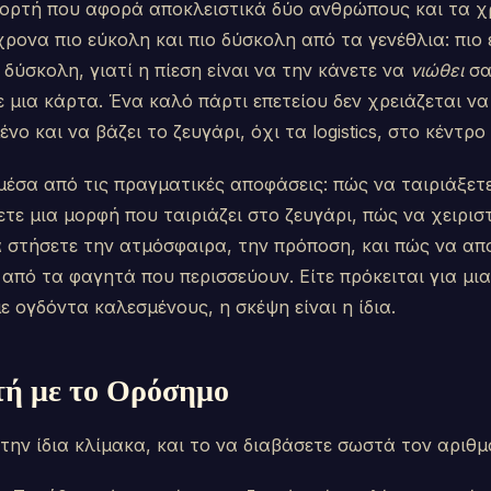
γιορτή που αφορά αποκλειστικά δύο ανθρώπους και τα χ
χρονα πιο εύκολη και πιο δύσκολη από τα γενέθλια: πιο 
ο δύσκολη, γιατί η πίεση είναι να την κάνετε να
νιώθει
σα
ε μια κάρτα. Ένα καλό πάρτι επετείου δεν χρειάζεται να
νο και να βάζει το ζευγάρι, όχι τα logistics, στο κέντρο
έσα από τις πραγματικές αποφάσεις: πώς να ταιριάξετε
τε μια μορφή που ταιριάζει στο ζευγάρι, πώς να χειρισ
να στήσετε την ατμόσφαιρα, την πρόποση, και πώς να α
 από τα φαγητά που περισσεύουν. Είτε πρόκειται για μι
με ογδόντα καλεσμένους, η σκέψη είναι η ίδια.
τή με το Ορόσημο
 την ίδια κλίμακα, και το να διαβάσετε σωστά τον αριθμό