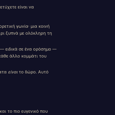
ετύχετε είναι να
ρετική γωνία· μια κοινή
γάρι ξυπνά με ολόκληρη τη
— ειδικά σε ένα ορόσημο —
 κάθε άλλο κομμάτι του
ματα
είναι
το δώρο. Αυτό
αι το πιο ευγενικό που