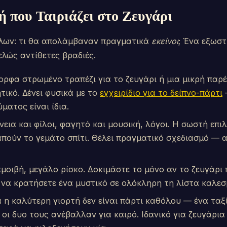
 που Ταιριάζει στο Ζευγάρι
όλων: τι θα απολάμβαναν πραγματικά
εκείνοι
; Ένα εξωστ
ελώς αντίθετες βραδιές.
ρφα στρωμένο τραπέζι για το ζευγάρι ή μια μικρή παρέα
τικό. Δένει φυσικά με το
εγχειρίδιο για το δείπνο-πάρτι
ματος είναι ίδια.
νεια και φίλοι, φαγητό και μουσική, λόγοι. Η σωστή επ
απούν το γεμάτο σπίτι. Θέλει πραγματικό σχεδιασμό — 
οιβή, μεγάλο ρίσκο. Δοκιμάστε το μόνο αν το ζευγάρι
ε να κρατήσετε ένα μυστικό σε ολόκληρη τη λίστα καλεσ
η καλύτερη γιορτή δεν είναι πάρτι καθόλου — ένα ταξ
υ οι δυο τους ανέβαλλαν για καιρό. Ιδανικό για ζευγάρι