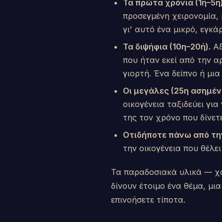
Τα πρώτα χρόνια (1η–5η)
προσεγμένη χειρονομία, 
γι' αυτό ένα μικρό, εγκάρ
Τα διψήφια (10η–20ή).
Αξ
που ήταν εκεί από την α
γιορτή. Ένα δείπνο ή μι
Οι μεγάλες (25η ασημένι
οικογένεια ταξιδεύει για
της τον χρόνο που δίνετ
Οτιδήποτε πάνω από τη
την οικογένεια που θέλει
Τα παραδοσιακά υλικά — χαρ
δίνουν έτοιμο ένα θέμα, μι
επινοήσετε τίποτα.