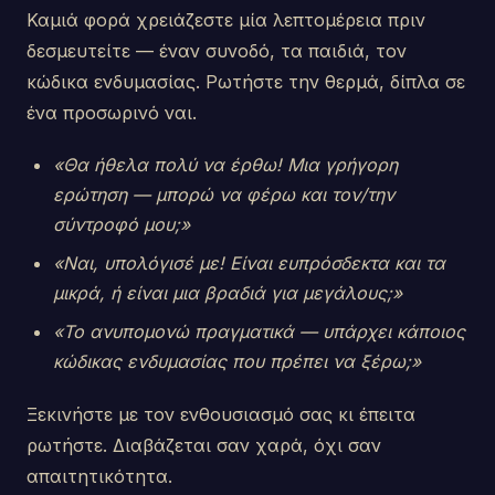
Καμιά φορά χρειάζεστε μία λεπτομέρεια πριν
δεσμευτείτε — έναν συνοδό, τα παιδιά, τον
κώδικα ενδυμασίας. Ρωτήστε την θερμά, δίπλα σε
ένα προσωρινό ναι.
«Θα ήθελα πολύ να έρθω! Μια γρήγορη
ερώτηση — μπορώ να φέρω και τον/την
σύντροφό μου;»
«Ναι, υπολόγισέ με! Είναι ευπρόσδεκτα και τα
μικρά, ή είναι μια βραδιά για μεγάλους;»
«Το ανυπομονώ πραγματικά — υπάρχει κάποιος
κώδικας ενδυμασίας που πρέπει να ξέρω;»
Ξεκινήστε με τον ενθουσιασμό σας κι έπειτα
ρωτήστε. Διαβάζεται σαν χαρά, όχι σαν
απαιτητικότητα.