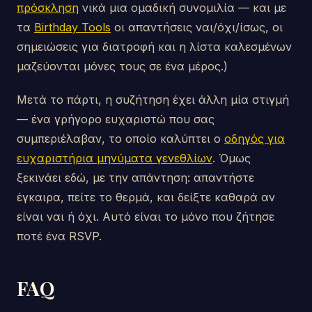
πρόσκληση
νικά μια ομαδική συνομιλία — και με
τα
Birthday Tools
οι απαντήσεις ναι/όχι/ίσως, οι
σημειώσεις για διατροφή και η λίστα καλεσμένων
μαζεύονται μόνες τους σε ένα μέρος.)
Μετά το πάρτι, η συζήτηση έχει άλλη μία στιγμή
— ένα γρήγορο ευχαριστώ που σας
συμπεριέλαβαν, το οποίο καλύπτει ο
οδηγός για
ευχαριστήρια μηνύματα γενεθλίων
. Όμως
ξεκινάει εδώ, με την απάντηση: απαντήστε
έγκαιρα, πείτε το θερμά, και δείξτε καθαρά αν
είναι ναι ή όχι. Αυτό είναι το μόνο που ζήτησε
ποτέ ένα RSVP.
FAQ