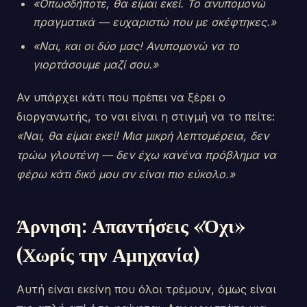
«Οπωσδήποτε, θα είμαι εκεί. Το ανυπομονώ
πραγματικά — ευχαριστώ που με σκέφτηκες.»
«Ναι, και οι δύο μας! Ανυπομονώ να το
γιορτάσουμε μαζί σου.»
Αν υπάρχει κάτι που πρέπει να ξέρει ο
διοργανωτής, το ναι είναι η στιγμή να το πείτε:
«Ναι, θα είμαι εκεί! Μια μικρή λεπτομέρεια, δεν
τρώω γλουτένη — δεν έχω κανένα πρόβλημα να
φέρω κάτι δικό μου αν είναι πιο εύκολο.»
Άρνηση: Απαντήσεις «Όχι»
(Χωρίς την Αμηχανία)
Αυτή είναι εκείνη που όλοι τρέμουν, όμως είναι