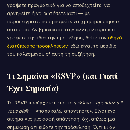
γράψετε πραγματικά για να αποδεχτείτε, να
αρνηθείτε ή να ρωτήσετε κάτι — με
παραδείγματα που μπορείτε να χρησιμοποιήσετε
αυτούσια. Αν βρίσκεστε στην άλλη πλευρά και
γράφετε την ίδια την πρόσκληση, δείτε τον
οδηγό
διατύπωσης προσκλήσεων
· εδώ είναι το μερίδιο
του καλεσμένου σ' αυτή τη συζήτηση.
Τι Σημαίνει «RSVP» (και Γιατί
Έχει Σημασία)
Το RSVP προέρχεται από το γαλλικό
répondez s'il
vous plaît
— «παρακαλώ απαντήστε». Είναι ένα
αίτημα για μια σαφή απάντηση, όχι απλώς μια
σημείωση ότι είδατε την πρόσκληση. Ό,τι κι αν